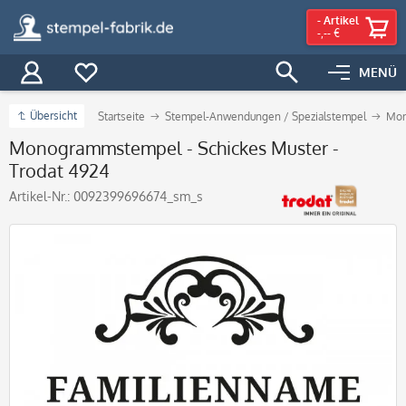
-
Artikel
-,-- €
MENÜ
Übersicht
Startseite
Stempel-Anwendungen / Spezialstempel
Mon
Monogrammstempel - Schickes Muster -
Trodat 4924
Artikel-Nr.:
0092399696674_sm_s