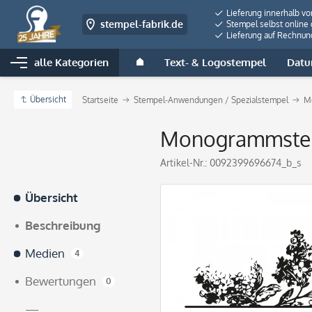
Lieferung innerhalb v
stempel-fabrik.de
Stempel selbst online 
Lieferung auf Rechnun
alle Kategorien
Text- & Logostempel
Datu
Übersicht
Startseite
Stempel-Anwendungen / Spezialstempel
M
Monogrammstemp
Artikel-Nr.:
0092399696674_b_s
Übersicht
Beschreibung
Medien
4
Bewertungen
0
—