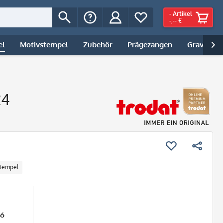
-
Artikel
-,-- €
el
Motivstempel
Zubehör
Prägezangen
Gravur | 

24
tempel
26