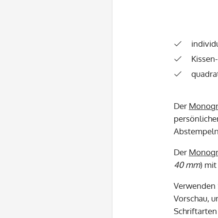
individ
Kissen
quadra
Der
Monog
persönliche
Abstempeln 
Der
Monog
40 mm
) mi
Verwenden S
Vorschau, um
Schriftarte