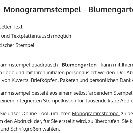
Monogrammstempel - Blumengarte
ueller Text
- und Textplattentausch möglich
tischer Stempel
rammstempel
quadratisch -
Blumengarten
- kann mit Ihr
n Logo und mit Ihren initialen personalisiert werden. Der 
von Kuverts, Briefköpfen, Paketen und persönlichen Dankk
rammstempel
besteht aus einem selbstfärbendem Stempel 
t einem integrierten
Stempelkissen
für Tausende klare Abdr
ie unser Online-Tool, um Ihren
Monogrammstempel
zu pe
 den Abdruck der, für Sie erstellt wird, zu überprüfen. Sie
n und Schriftgrößen wählen.