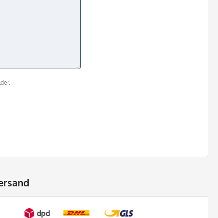
der.
ersand