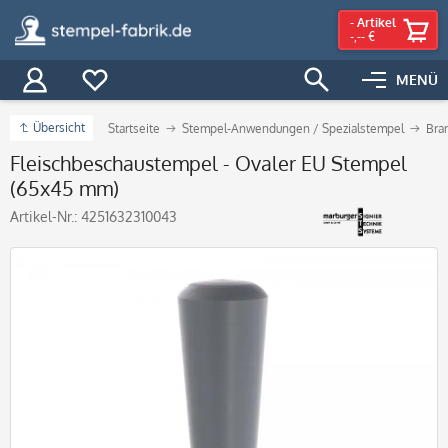
-
Artikel
-,-- €
MENÜ
Übersicht
Startseite
Stempel-Anwendungen / Spezialstempel
Bra
Fleischbeschaustempel - Ovaler EU Stempel
(65x45 mm)
Artikel-Nr.:
4251632310043