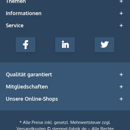
Themen
Informationen
Service
stempel-
fabrik.de
Facebook
LinkedIn
Twitter
@Social
Media
Qualität garantiert
Mitgliedschaften
Unsere Online-Shops
* Alle Preise inkl. gesetzl. Mehrwertsteuer zzgl.
Versandkosten
© stempel-fabrik.de – Alle Rechte