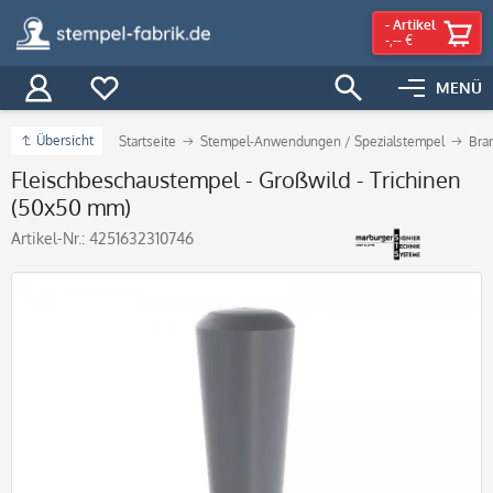
-
Artikel
-,-- €
MENÜ
Übersicht
Startseite
Stempel-Anwendungen / Spezialstempel
Bra
Fleischbeschaustempel - Großwild - Trichinen
(50x50 mm)
Artikel-Nr.:
4251632310746