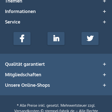
Themen
Informationen
Service
stempel-
fabrik.de
Facebook
LinkedIn
Twitter
@Social
Media
Qualität garantiert
Mitgliedschaften
Unsere Online-Shops
* Alle Preise inkl. gesetzl. Mehrwertsteuer zzgl.
Versandkosten
© stempel-fabrik.de – Alle Rechte