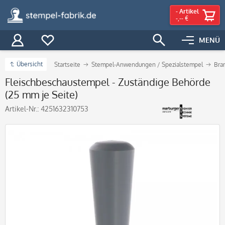
-
Artikel
-,-- €
MENÜ
Übersicht
Startseite
Stempel-Anwendungen / Spezialstempel
Bra
Fleischbeschaustempel - Zuständige Behörde
(25 mm je Seite)
Artikel-Nr.:
4251632310753