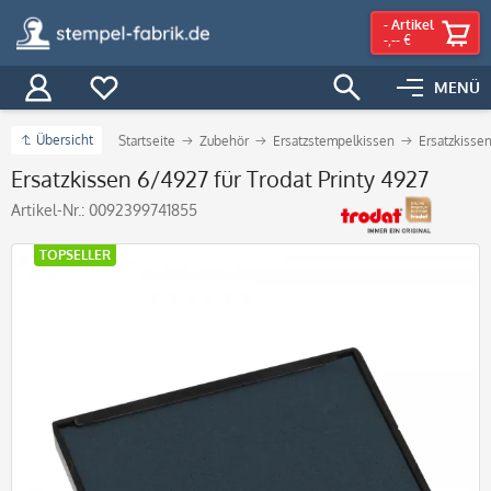
-
Artikel
-,-- €
MENÜ
Übersicht
Startseite
Zubehör
Ersatzstempelkissen
Ersatzkissen
Ersatzkissen 6/4927 für Trodat Printy 4927
Artikel-Nr.:
0092399741855
TOPSELLER