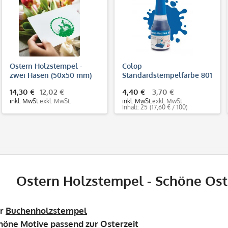
Ostern Holzstempel -
Colop
zwei Hasen (50x50 mm)
Standardstempelfarbe 801
(25 ml)
14,30 €
12,02 €
4,40 €
3,70 €
inkl. MwSt.
exkl. MwSt.
inkl. MwSt.
exkl. MwSt.
Inhalt: 25
(17,60 € / 100)
Ostern Holzstempel - Schöne Os
er
Buchenholzstempel
höne Motive passend zur Osterzeit