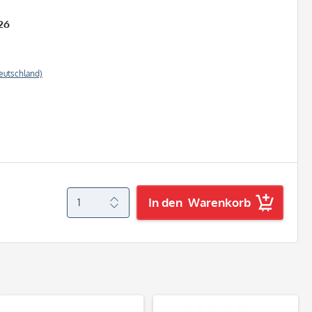
26
eutschland)
In den
Warenkorb