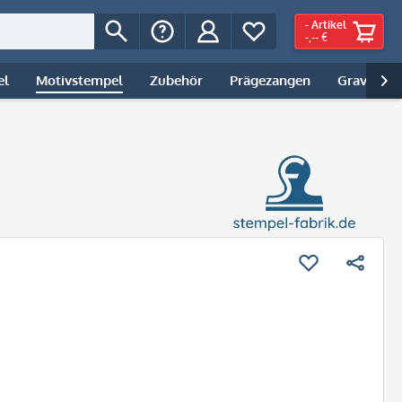
-
Artikel
-,-- €
el
Motivstempel
Zubehör
Prägezangen
Gravur | 
