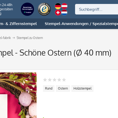
on 24-48h
gestalten
g
m- & Ziffernstempel
Stempel-Anwendungen / Spezialstemp
l-fabrik
Stempel zu Ostern
mpel - Schöne Ostern (Ø 40 mm)
Rund
Ostern
Holzstempel