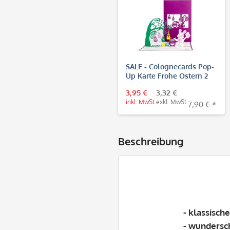
SALE - Colognecards Pop-
Up Karte Frohe Ostern 2
3,95 €
3,32 €
inkl. MwSt.
exkl. MwSt.
7,90 € *
Beschreibung
- klassisch
- wundersc