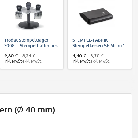
Trodat Stempelträger
STEMPEL-FABRIK
3008 – Stempelhalter aus
Stempelkissen SF Micro 1
Kunststoff für 8
(90x50 mm)
9,80 €
8,24 €
4,40 €
3,70 €
Handstempel
inkl. MwSt.
exkl. MwSt.
inkl. MwSt.
exkl. MwSt.
tern (Ø 40 mm)