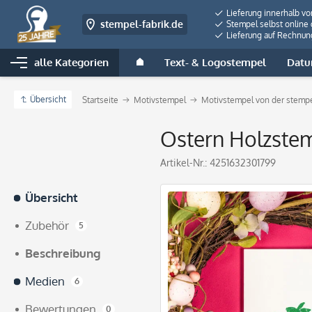
Lieferung innerhalb v
stempel-fabrik.de
Stempel selbst online 
Lieferung auf Rechnun
alle Kategorien
Text- & Logostempel
Datu
Übersicht
Startseite
Motivstempel
Motivstempel von der stempe
Ostern Holzste
Artikel-Nr.:
4251632301799
Übersicht
Zubehör
5
Beschreibung
Medien
6
Bewertungen
0