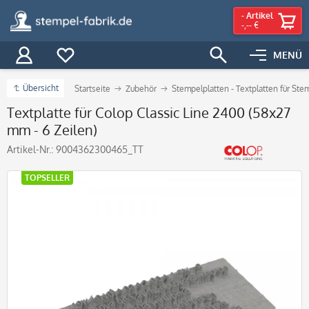
-
Artikel
-,-- €
MENÜ
Übersicht
Startseite
Zubehör
Stempelplatten - Textplatten für Ste
Textplatte für Colop Classic Line 2400 (58x27
mm - 6 Zeilen)
Artikel-Nr.:
9004362300465_TT
TOPSELLER