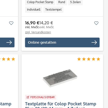
Colop Pocket Stamp
Rund
5 Zeilen
Individuell
Textstempel
16,90 €
14,20 €
Merken
Merk
inkl. MwSt.
exkl. MwSt.
zzgl. Versandkosten
Online gestalten
PERSONALISIERBAR
 Stamp
Textplatte für Colop Pocket Stamp