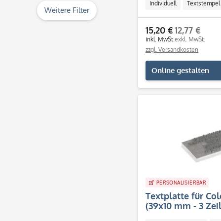
& mehr
Individuell
Textstempel
Weitere Filter
& mehr
15,20 €
12,77 €
& mehr
inkl. MwSt.
exkl. MwSt.
zzgl. Versandkosten
& mehr
Online gestalten
PERSONALISIERBAR
Textplatte für Co
(39x10 mm - 3 Zei