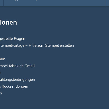
tionen
estellte Fragen
Stempelvorlage – Hilfe zum Stempel erstellen
amm
empel-fabrik.de GmbH
t
Zahlungsbedingungen
& Rücksendungen
on