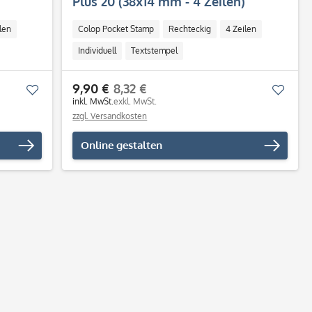
Plus 20 (38x14 mm - 4 Zeilen)
len
Colop Pocket Stamp
Rechteckig
4 Zeilen
Individuell
Textstempel
9,90 €
8,32 €
Merken
Merk
inkl. MwSt.
exkl. MwSt.
zzgl. Versandkosten
Online gestalten