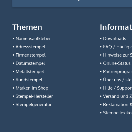
Themen
Informa
Namensaufkleber
Downloads
Adressstempel
FAQ / Häufig g
Firmenstempel
Hinweise zur 
Datumstempel
Online-Status
Metallstempel
Partnerprogr
Rundstempel
Über uns / st
Marken im Shop
Hilfe / Suppor
Stempel-Hersteller
Versand und 
Stempelgenerator
Reklamation 
Stempellexik