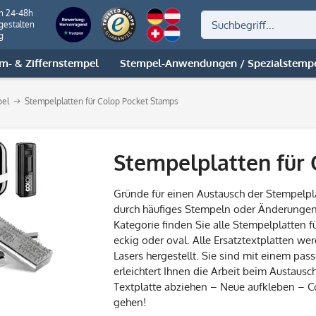
on 24-48h
gestalten
g
m- & Ziffernstempel
Stempel-Anwendungen / Spezialstemp
pel
Stempelplatten für Colop Pocket Stamps
Stempelplatten für
Gründe für einen Austausch der Stempelpl
durch häufiges Stempeln oder Änderungen
Kategorie finden Sie alle Stempelplatten 
eckig oder oval. Alle Ersatztextplatten we
Lasers hergestellt. Sie sind mit einem p
erleichtert Ihnen die Arbeit beim Austausc
Textplatte abziehen – Neue aufkleben – C
gehen!