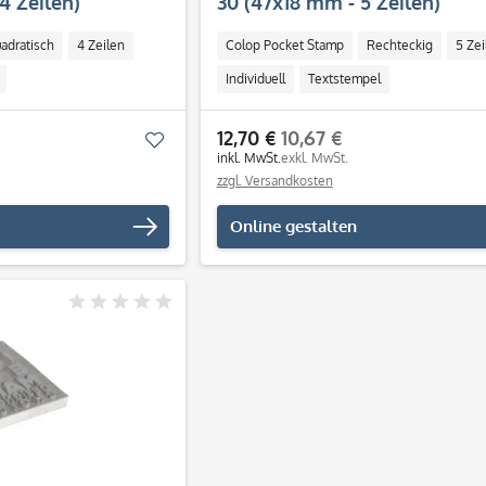
4 Zeilen)
30 (47x18 mm - 5 Zeilen)
adratisch
4 Zeilen
Colop Pocket Stamp
Rechteckig
5 Zei
Individuell
Textstempel
12,70 €
10,67 €
Merken
inkl. MwSt.
exkl. MwSt.
zzgl. Versandkosten
Online gestalten