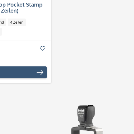
lop Pocket Stamp
 Zeilen)
nd
4 Zeilen
Merken