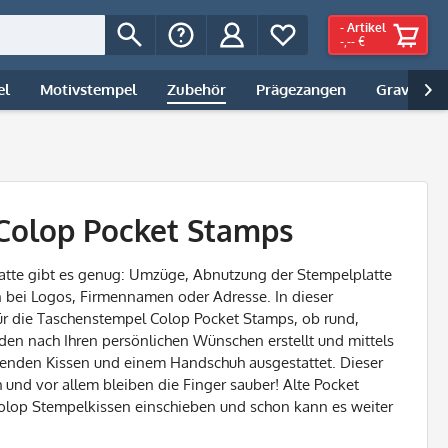
-
Artikel
-,-- €
el
Motivstempel
Zubehör
Prägezangen
Gravur | 

 Colop Pocket Stamps
atte gibt es genug: Umzüge, Abnutzung der Stempelplatte
 bei Logos, Firmennamen oder Adresse. In dieser
für die Taschenstempel Colop Pocket Stamps, ob rund,
rden nach Ihren persönlichen Wünschen erstellt und mittels
assenden Kissen und einem Handschuh
ausgestattet
. Dieser
h und vor allem bleiben die Finger sauber! Alte Pocket
olop Stempelkissen einschieben und schon kann es weiter