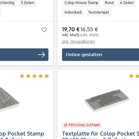
chteckig
3 Zeilen
Colop Mouse Stamp
Rund
6 Zeilen
Individuell
Textstempel
19,70 €
16,55 €
Merken
inkl. MwSt.
exkl. MwSt.
zzgl. Versandkosten
Online gestalten
PERSONALISIERBAR
lop Pocket Stamp
Textplatte für Colop Pocket