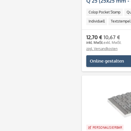
Q 25 (25x25 mm - 
Colop Pocket Stamp
Qu
Individuell
Textstempel
12,70 €
10,67 €
inkl. MwSt.
exkl. MwSt.
zzgl. Versandkosten
Online gestalten
PERSONALISIERBAR