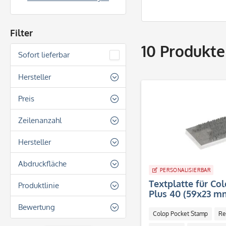
Filter
10
Produkte
Sofort lieferbar
Hersteller
Colop
Preis
Zeilenanzahl
von
7,20 €
bis
19,70 €
3 Zeilen
Hersteller
4 Zeilen
Colop
Abdruckfläche
5 Zeilen
PERSONALISIERBAR
Textplatte für Co
Quadratisch
Produktlinie
6 Zeilen
Plus 40 (59x23 mm
Rechteckig
Colop Mouse Stamp
Bewertung
Rund
Colop Pocket Stamp
Re
Colop Pocket Stamp