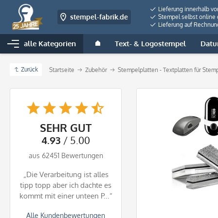
Lieferung innerhalb v
stempel-fabrik.de
Stempel selbst online 
Lieferung auf Rechnun
alle Kategorien
Text- & Logostempel
Datu
Zurück
Startseite
Zubehör
Stempelplatten - Textplatten für Stem
SEHR GUT
4.93
/ 5.00
aus 62451 Bewertungen
„Die Verarbeitung ist alles
tipp topp aber ich dachte es
kommt mit einer unteen P...“
Alle Kundenbewertungen