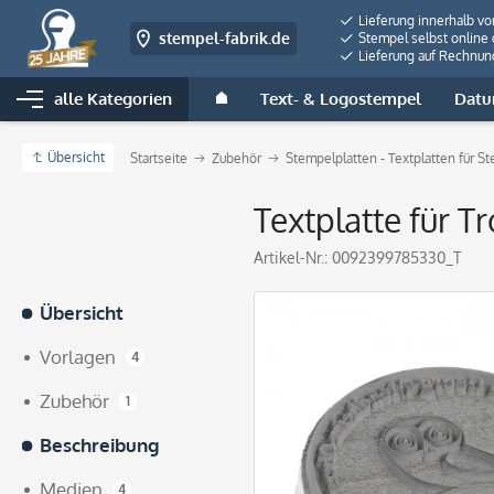
Lieferung innerhalb v
stempel-fabrik.de
Stempel selbst online 
Lieferung auf Rechnun
alle Kategorien
Text- & Logostempel
Datu
Übersicht
Startseite
Zubehör
Stempelplatten - Textplatten für S
Textplatte für T
Artikel-Nr.:
0092399785330_T
Übersicht
Vorlagen
4
Zubehör
1
Beschreibung
Medien
4