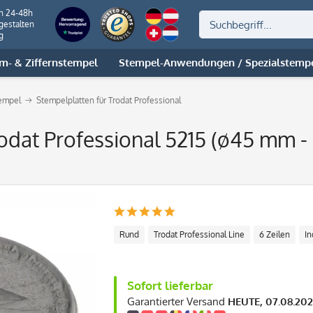
on 24-48h
gestalten
g
m- & Ziffernstempel
Stempel-Anwendungen / Spezialstemp
tempel
Stempelplatten für Trodat Professional
rodat Professional 5215 (ø45 mm - 
Rund
Trodat Professional Line
6 Zeilen
In
Sofort lieferbar
Garantierter Versand
HEUTE, 07.08.20