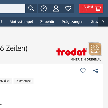
-
Artikel
-,-- €
el
Motivstempel
Zubehör
Prägezangen
Gravur | 

6 Zeilen)
dividuell
Textstempel
26