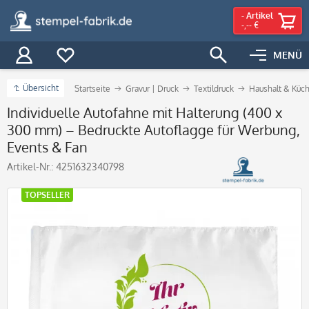
-
Artikel
-,-- €
MENÜ
Übersicht
Startseite
Gravur | Druck
Textildruck
Haushalt & Küc
Individuelle Autofahne mit Halterung (400 x
300 mm) – Bedruckte Autoflagge für Werbung,
Events & Fan
Artikel-Nr.:
4251632340798
TOPSELLER