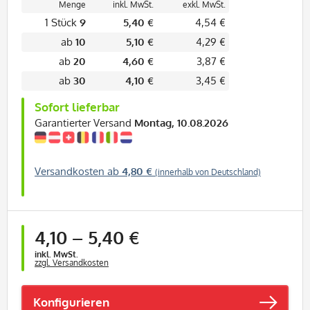
Menge
inkl. MwSt.
exkl. MwSt.
1 Stück
9
5,40 €
4,54 €
ab
10
5,10 €
4,29 €
ab
20
4,60 €
3,87 €
ab
30
4,10 €
3,45 €
Sofort lieferbar
Garantierter Versand
Montag, 10.08.2026
Versandkosten ab
4,80 €
(innerhalb von Deutschland)
ab
1 Stück
4,10
–
5,40 €
inkl. MwSt.
zzgl. Versandkosten
Konfigurieren