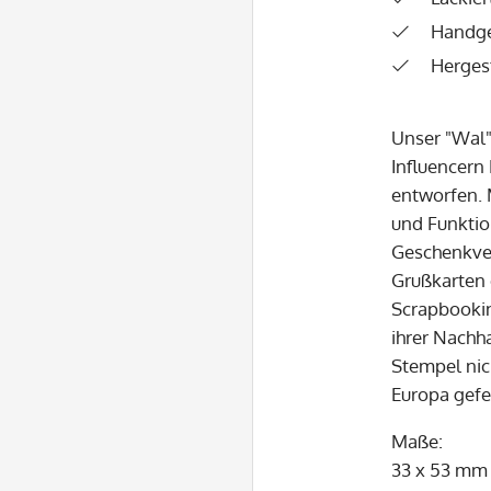
Handge
Hergest
Unser "Wal"
Influencern
entworfen. 
und Funktio
Geschenkver
Grußkarten 
Scrapbooki
ihrer Nachha
Stempel nic
Europa gefer
Maße:
33 x 53 mm