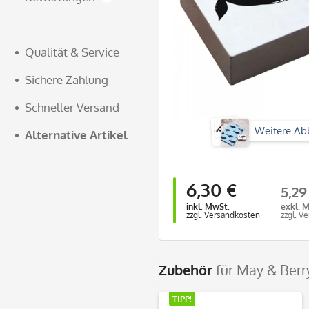
—
Qualität & Service
Sichere Zahlung
Schneller Versand
Weitere Ab
Alternative Artikel
6,30 €
5,29
inkl. MwSt.
exkl. 
zzgl. Versandkosten
zzgl. V
Zubehör
für May & Berr
TIPP!