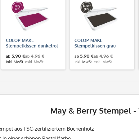
COLOP MAKE
COLOP MAKE
Stempelkissen dunkelrot
Stempelkissen grau
(cozy red)
(fancy grey)
5,90 €
4,96 €
5,90 €
4,96 €
ab
ab
ab
ab
inkl. MwSt.
exkl. MwSt.
inkl. MwSt.
exkl. MwSt.
May & Berry Stempel -
empel
aus FSC-zertifiziertem Buchenholz
t in einer schönen Pastellfarbe