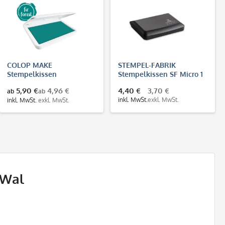
COLOP MAKE
STEMPEL-FABRIK
Stempelkissen
Stempelkissen SF Micro 1
dunkelgrün (fir forest)
(90x50 mm)
5,90 €
4,96 €
4,40 €
3,70 €
ab
ab
inkl. MwSt.
exkl. MwSt.
inkl. MwSt.
exkl. MwSt.
 Wal