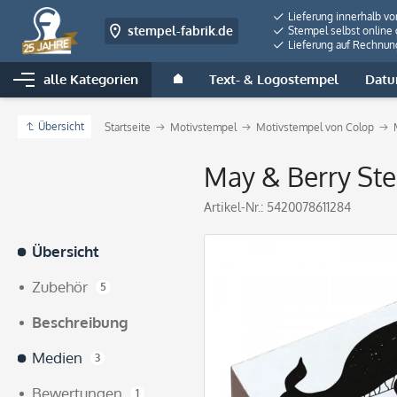
Lieferung innerhalb v
stempel-fabrik.de
Stempel selbst online 
Lieferung auf Rechnun
alle Kategorien
Text- & Logostempel
Datu
Übersicht
Startseite
Motivstempel
Motivstempel von Colop
May & Berry Ste
Artikel-Nr.:
5420078611284
Übersicht
Zubehör
5
Beschreibung
Medien
3
Bewertungen
1