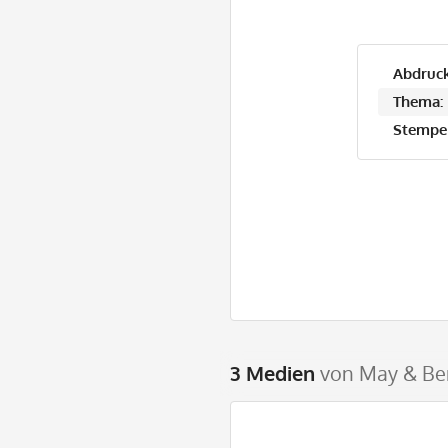
Abdruck
Thema:
Stempel
3 Medien
von May & Ber