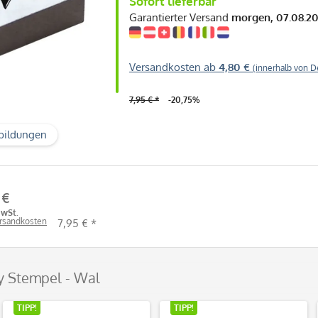
Sofort lieferbar
Garantierter Versand
morgen, 07.08.2
Versandkosten ab
4,80 €
(innerhalb von D
7,95 € *
-20,75%
bildungen
 €
MwSt.
ersandkosten
7,95 € *
y Stempel - Wal
TIPP!
TIPP!