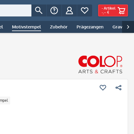
-
Artikel
-,-- €
el
Motivstempel
Zubehör
Prägezangen
Gravur | 

empel