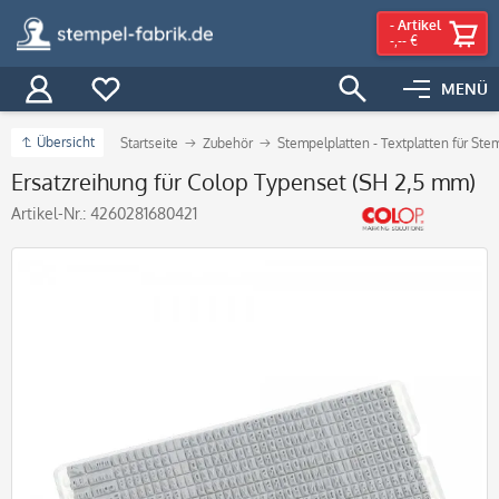
-
Artikel
-,-- €
MENÜ
Übersicht
Startseite
Zubehör
Stempelplatten - Textplatten für Ste
Ersatzreihung für Colop Typenset (SH 2,5 mm)
Artikel-Nr.:
4260281680421