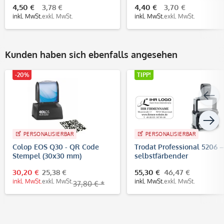
4,50 €
3,78 €
4,40 €
3,70 €
inkl. MwSt.
exkl. MwSt.
inkl. MwSt.
exkl. MwSt.
Kunden haben sich ebenfalls angesehen
-20%
TIPP!
PERSONALISIERBAR
PERSONALISIERBAR
Colop EOS Q30 - QR Code
Trodat Professional 5206 –
Stempel (30x30 mm)
selbstfärbender
Text-/Logostempel, 56x33
30,20 €
25,38 €
55,30 €
46,47 €
mm, 7 Zeilen
inkl. MwSt.
exkl. MwSt.
inkl. MwSt.
exkl. MwSt.
37,80 € *