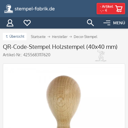
-
Artikel
-,-- €
MENÜ
Übersicht
Startseite
Hersteller
Decor-Stempel
QR-Code-Stempel Holzstempel (40x40 mm)
Artikel-Nr.:
4255683117620