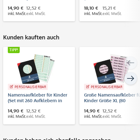
Individualisierung (100 Stück
14,90 €
12,52 €
18,10 €
15,21 €
- 47x26 mm)
inkl. MwSt.
exkl. MwSt.
inkl. MwSt.
exkl. MwSt.
Kunden kauften auch
TIPP!
PERSONALISIERBAR
PERSONALISIERBAR
Namensaufkleber für Kinder
Große Namensaufkleber fü
(Set mit 260 Aufklebern in
Kinder Größe XL (80
verschiedenen Größen)
Aufkleber 100x15 mm)
14,90 €
12,52 €
14,90 €
12,52 €
inkl. MwSt.
exkl. MwSt.
inkl. MwSt.
exkl. MwSt.