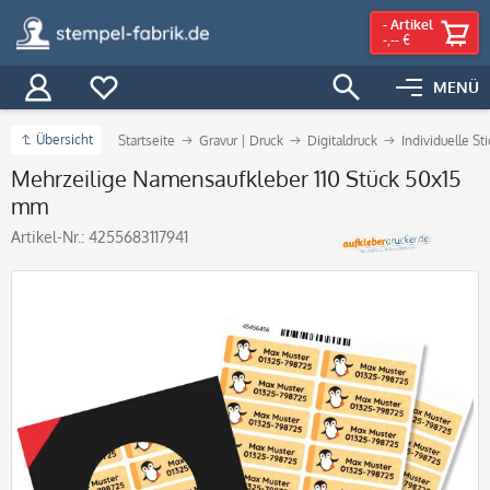
-
Artikel
-,-- €
MENÜ
Übersicht
Startseite
Gravur | Druck
Digitaldruck
Individuelle St
Mehrzeilige Namensaufkleber 110 Stück 50x15
mm
Artikel-Nr.:
4255683117941