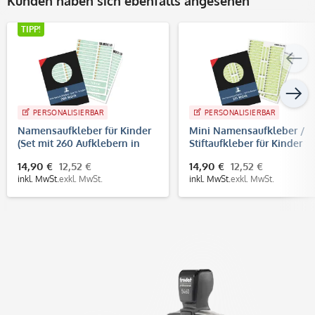
Kunden haben sich ebenfalls angesehen
TIPP!
PERSONALISIERBAR
PERSONALISIERBAR
Namensaufkleber für Kinder
Mini Namensaufkleber /
(Set mit 260 Aufklebern in
Stiftaufkleber für Kinder
verschiedenen Größen)
Größe S (215 Aufkleber 40
14,90 €
12,52 €
14,90 €
12,52 €
mm)
inkl. MwSt.
exkl. MwSt.
inkl. MwSt.
exkl. MwSt.