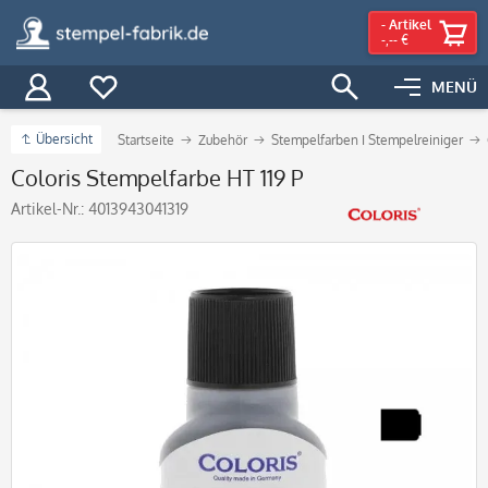
-
Artikel
-,-- €
MENÜ
Übersicht
Startseite
Zubehör
Stempelfarben I Stempelreiniger
Coloris Stempelfarbe HT 119 P
Artikel-Nr.:
4013943041319