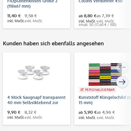
Filzplattenkissen Größe 2
Coloris Verdünner 450
(118x67 mm)
11,40 €
9,58 €
8,80 €
7,39 €
ab
ab
inkl. MwSt.
exkl. MwSt.
inkl. MwSt.
exkl. MwSt.
Inhalt: 50
(17,60 € / 100)
Kunden haben sich ebenfalls angesehen
PERSONALISIERBAR
4 Stück Saugnapf transparent
Kunststoff Klingelschild (
40 mm Selbstklebend zur
15 mm)
Schilderbefestigung
9,90 €
8,32 €
5,90 €
4,96 €
ab
ab
inkl. MwSt.
exkl. MwSt.
inkl. MwSt.
exkl. MwSt.