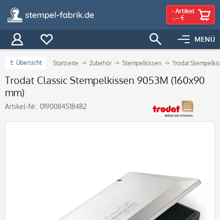
-
Artikel
-,-- €
MENÜ
Übersicht
Startseite
Zubehör
Stempelkissen
Trodat Stempelki
Trodat Classic Stempelkissen 9053M (160x90
mm)
Artikel-Nr.:
0190084518482