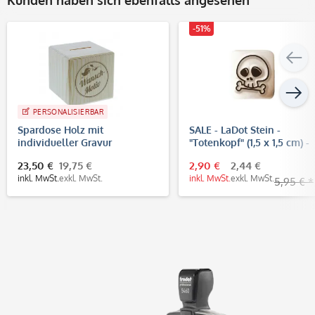
-51%
PERSONALISIERBAR
Spardose Holz mit
SALE - LaDot Stein -
individueller Gravur
"Totenkopf" (1,5 x 1,5 cm) -
Temporärer Tattoo Stempe
23,50 €
19,75 €
2,90 €
2,44 €
inkl. MwSt.
exkl. MwSt.
inkl. MwSt.
exkl. MwSt.
5,95 € *