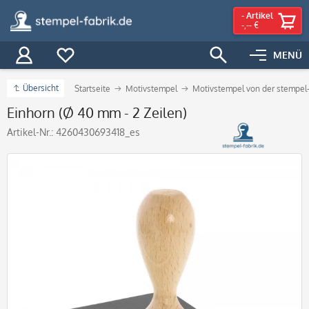
-
Artikel
-,-- €
MENÜ
Übersicht
Startseite
Motivstempel
Motivstempel von der stempel-
Einhorn (Ø 40 mm - 2 Zeilen)
Artikel-Nr.:
4260430693418_es