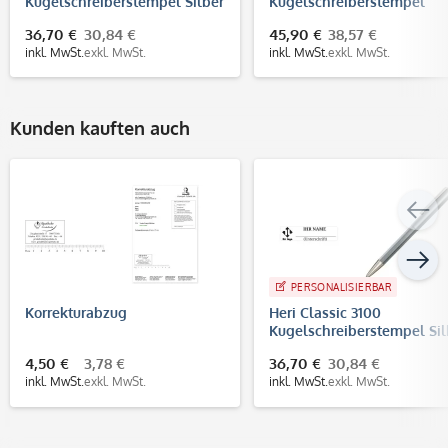
Kugelschreiberstempel Silber
Kugelschreiberstempel
(33x8 mm - 3 Zeilen)
Schwarz/Orange (33x8 mm 
36,70 €
30,84 €
45,90 €
38,57 €
zeilen)
inkl. MwSt.
exkl. MwSt.
inkl. MwSt.
exkl. MwSt.
Kunden kauften auch
PERSONALISIERBAR
Korrekturabzug
Heri Classic 3100
Kugelschreiberstempel Sil
(33x8 mm - 3 Zeilen)
4,50 €
3,78 €
36,70 €
30,84 €
inkl. MwSt.
exkl. MwSt.
inkl. MwSt.
exkl. MwSt.