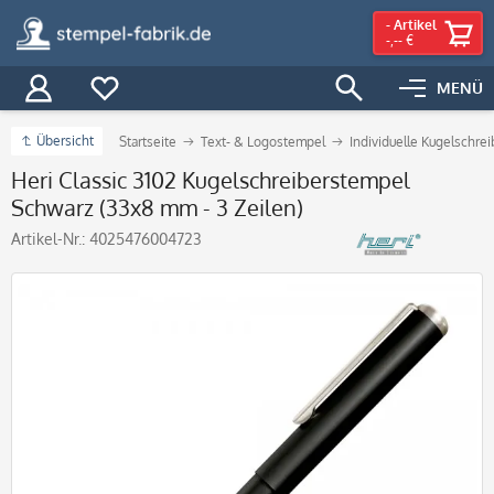
-
Artikel
-,-- €
MENÜ
Übersicht
Startseite
Text- & Logostempel
Individuelle Kugelschre
Heri Classic 3102 Kugelschreiberstempel
Schwarz (33x8 mm - 3 Zeilen)
Artikel-Nr.:
4025476004723