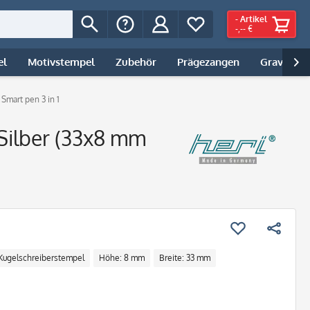
-
Artikel
-,-- €
el
Motivstempel
Zubehör
Prägezangen
Gravur | 

Smart pen 3 in 1
Silber (33x8 mm
Kugelschreiberstempel
Höhe: 8 mm
Breite: 33 mm