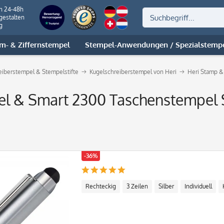
on 24-48h
gestalten
g
m- & Ziffernstempel
Stempel-Anwendungen / Spezialstemp
reiberstempel & Stempelstifte
Kugelschreiberstempel von Heri
Heri Stamp & 
vel & Smart 2300 Taschenstempel 
-36%
Rechteckig
3 Zeilen
Silber
Individuell