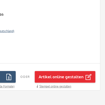
26
eutschland)
Artikel online gestalten
ODER
lle Formate)
Stempel online gestalten