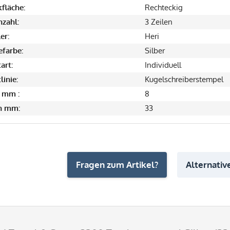
fläche:
Rechteckig
nzahl:
3 Zeilen
er:
Heri
farbe:
Silber
art:
Individuell
linie:
Kugelschreiberstempel
 mm :
8
in mm:
33
Fragen zum Artikel?
Alternative