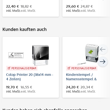
Firmenstempel
22,40 €
18,82 €
29,60 €
24,87 €
inkl. MwSt.
exkl. MwSt.
inkl. MwSt.
exkl. MwSt.
Kunden kauften auch
PERSONALISIERBAR
PERSONALISIERBAR
Colop Printer 20 (38x14 mm -
Kinderstempel /
4 Zeilen)
Namensstempel &
Adressstempel "Dinosaurie
19,70 €
16,55 €
24,20 €
20,34 €
Trodat Printy 4912
inkl. MwSt.
exkl. MwSt.
inkl. MwSt.
exkl. MwSt.