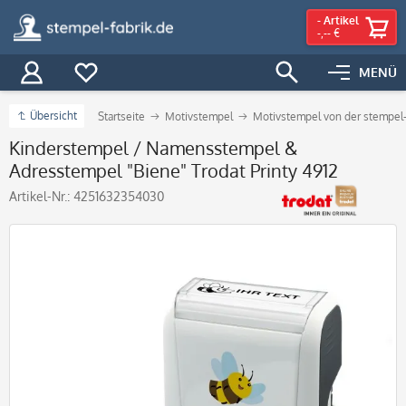
-
Artikel
-,-- €
MENÜ
Übersicht
Startseite
Motivstempel
Motivstempel von der stempel-
Kinderstempel / Namensstempel &
Adresstempel "Biene" Trodat Printy 4912
Artikel-Nr.:
4251632354030