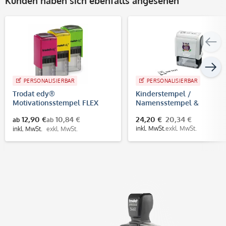
Kunden haben sich ebenfalls angesehen
PERSONALISIERBAR
PERSONALISIERBAR
Trodat edy®
Kinderstempel /
Motivationsstempel FLEX
Namensstempel &
Adressstempel Trodat Prin
12,90 €
10,84 €
24,20 €
20,34 €
ab
ab
4912
inkl. MwSt.
exkl. MwSt.
inkl. MwSt.
exkl. MwSt.