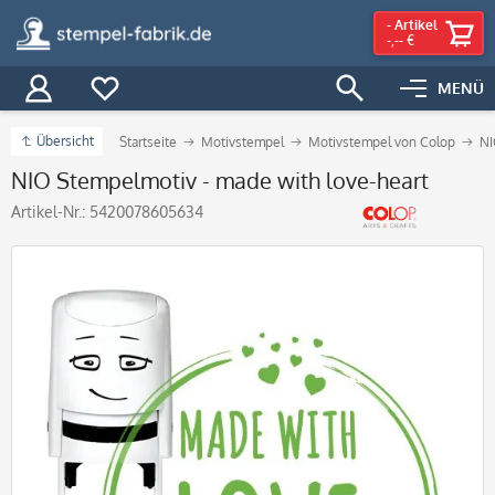
-
Artikel
-,-- €
MENÜ
Übersicht
Startseite
Motivstempel
Motivstempel von Colop
NI
NIO Stempelmotiv - made with love-heart
Artikel-Nr.:
5420078605634