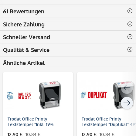
61 Bewertungen
Sichere Zahlung
Schneller Versand
Qualität & Service
Ähnliche Artikel
Trodat Office Printy
Trodat Office Printy
Textstempel "Inkl. 19%
Textstempel "Duplikat" 49
MWSt." 4912 (47x18 mm)
(47x18 mm)
12,90 €
10,84 €
12,90 €
10,84 €