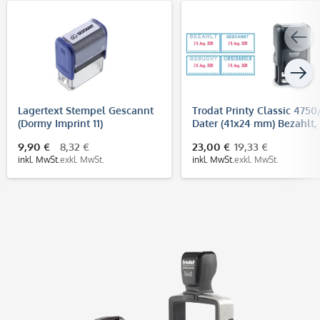
Lagertext Stempel Gescannt
Trodat Printy Classic 4750
(Dormy Imprint 11)
Dater (41x24 mm) Bezahlt,
Gebucht, Gescannt o.
9,90 €
8,32 €
23,00 €
19,33 €
Eingegangen (Datumstem
inkl. MwSt.
exkl. MwSt.
inkl. MwSt.
exkl. MwSt.