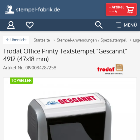
-
Artikel
-,-- €
MENÜ
Übersicht
Startseite
Stempel-Anwendungen / Spezialstempel
Lag
Trodat Office Printy Textstempel "Gescannt"
4912 (47x18 mm)
Artikel-Nr.:
0190084287258
TOPSELLER