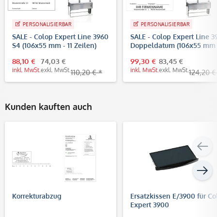
PERSONALISIERBAR
PERSONALISIERBAR
SALE - Colop Expert Line 3960
SALE - Colop Expert Line 3
S4 (106x55 mm - 11 Zeilen)
Doppeldatum (106x55 mm -
Zeilen)
88,10 €
74,03 €
99,30 €
83,45 €
inkl. MwSt.
exkl. MwSt.
inkl. MwSt.
exkl. MwSt.
110,20 € *
124,20 €
Kunden kauften auch
Korrekturabzug
Ersatzkissen E/3900 für Co
Expert 3900