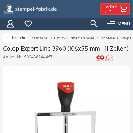
-
Artikel
-,-- €
MENÜ
Übersicht
Startseite
Datum- & Ziffernstempel
Individuelle Colop 
Colop Expert Line 3960 (106x55 mm - 11 Zeilen)
Artikel-Nr.:
9004362444671