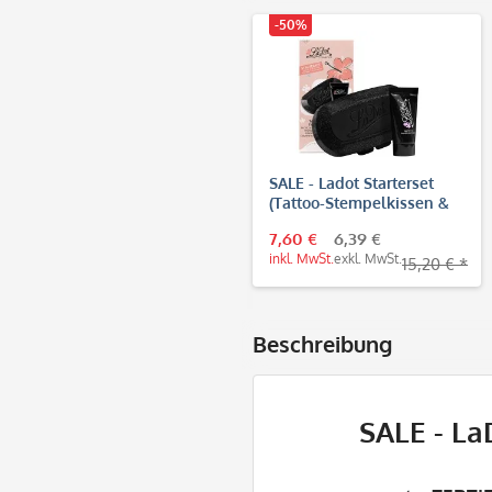
-50%
SALE - Ladot Starterset
(Tattoo-Stempelkissen &
Body-Tinte)
7,60 €
6,39 €
inkl. MwSt.
exkl. MwSt.
15,20 € *
Beschreibung
SALE - La