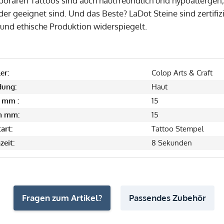
orären Tattoos sind auch hautfreundlich und hypoallergen,
nder geeignet sind. Und das Beste? LaDot Steine sind zertif
 und ethische Produktion widerspiegelt.
er:
Colop Arts & Craft
ung:
Haut
 mm :
15
in mm:
15
art:
Tattoo Stempel
zeit:
8 Sekunden
Fragen zum Artikel?
Passendes Zubehör