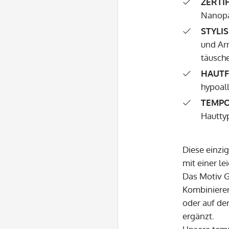
ZERTIF
Nanopar
STYLIS
und Arm
täusche
HAUTF
hypoall
TEMPO
Hautty
Diese einzi
mit einer l
Das Motiv G
Kombinieren
oder auf de
ergänzt.