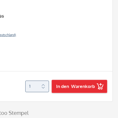
26
eutschland)
In den
Warenkorb
attoo Stempel