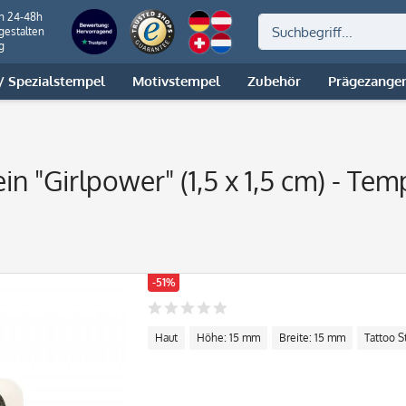
on 24-48h
gestalten
g
 Spezialstempel
Motivstempel
Zubehör
Prägezange
in "Girlpower" (1,5 x 1,5 cm) - Te
-51%
Haut
Höhe: 15 mm
Breite: 15 mm
Tattoo 