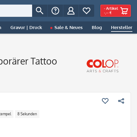
-
Artikel
-,-- €
n
Gravur | Druck
Sale & Neues
Blog
Hersteller
mporärer Tattoo
Stempel
8 Sekunden