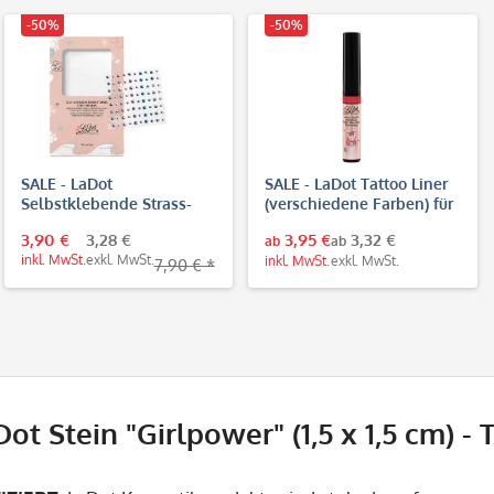
-50%
-50%
SALE - LaDot
SALE - LaDot Tattoo Liner
Selbstklebende Strass-
(verschiedene Farben) für
Steine für temporäre
temporäre Tattoos
3,90 €
3,28 €
3,95 €
3,32 €
ab
ab
Tattoos
inkl. MwSt.
exkl. MwSt.
inkl. MwSt.
exkl. MwSt.
7,90 € *
Dot Stein "Girlpower" (1,5 x 1,5 cm) 