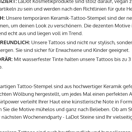
IZIERT:
LaDot Kosmetikprodukte sind stolz darauf, vegan zu
tikeln zu sein und werden nach den Richtlinien für gute He
H:
Unsere temporären Keramik-Tattoo-Stempel sind der neu
en, um deinen Look zu verschönern. Die dezenten Motive in
nd echt aus und liegen voll im Trend.
REUNDLICH:
Unsere Tattoos sind nicht nur stylisch, sonde
ergen. Sie sind sicher für Erwachsene und Kinder geeignet.
RÄR:
Mit wasserfester Tinte halten unsere Tattoos bis zu 
p.
gartigen Tattoo-Stempel sind aus hochwertiger Keramik gefe
eichten Wölbung hergestellt, um jedes Mal einen perfekten 
irlpower verleiht Ihrer Haut eine künstlerische Note in For
 Sie die Motive mühelos und ganz nach Belieben. Ob am Str
r nächsten Wochenendparty - LaDot Steine sind Ihr vielseiti