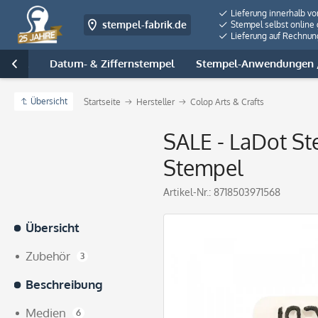
Lieferung innerhalb v
stempel-fabrik.de
Stempel selbst online 
Lieferung auf Rechnun
tempel
Datum- & Ziffernstempel
Stempel-Anwendungen /

Übersicht
Startseite
Hersteller
Colop Arts & Crafts
SALE - LaDot Ste
Stempel
Artikel-Nr.:
8718503971568
Übersicht
Zubehör
3
Beschreibung
Medien
6