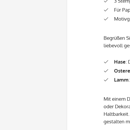
3 Stem
Für Pap
Motivg
Begrüßen Si
liebevoll ge
Hase
: 
Ostere
Lamm
Mit einem D
oder Dekora
Haltbarkeit.
gestalten m