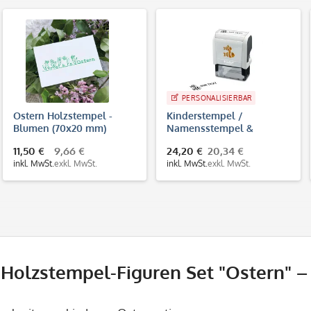
PERSONALISIERBAR
Ostern Holzstempel -
Kinderstempel /
Blumen (70x20 mm)
Namensstempel &
Adressstempel "Fische"
11,50 €
9,66 €
24,20 €
20,34 €
Trodat Printy 4912
inkl. MwSt.
exkl. MwSt.
inkl. MwSt.
exkl. MwSt.
olzstempel-Figuren Set "Ostern" – 