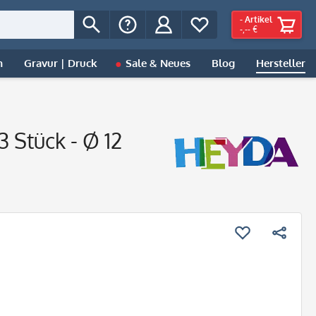
-
Artikel
-,-- €
n
Gravur | Druck
Sale & Neues
Blog
Hersteller
 Stück - Ø 12