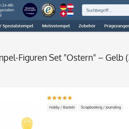
on 24-48h
gestalten
g
 Spezialstempel
Motivstempel
Zubehör
Prägezange
el-Figuren Set "Ostern" – Gelb (3
Hobby / Basteln
Scrapbooking / Journaling