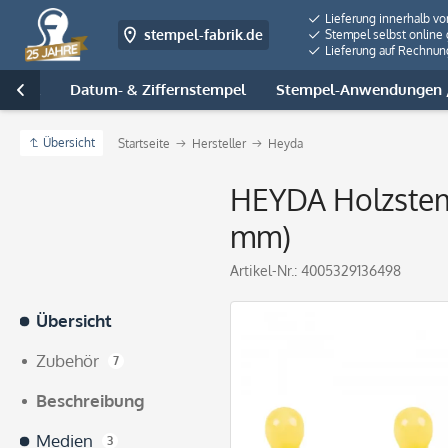
Lieferung innerhalb v
stempel-fabrik.de
Stempel selbst online 
Lieferung auf Rechnun
tempel
Datum- & Ziffernstempel
Stempel-Anwendungen /

Übersicht
Startseite
Hersteller
Heyda
HEYDA Holzstemp
mm)
Artikel-Nr.:
4005329136498
Übersicht
Zubehör
7
Beschreibung
Medien
3