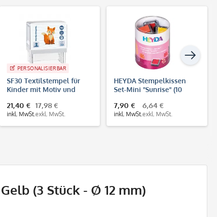
PERSONALISIERBAR
SF30 Textilstempel für
HEYDA Stempelkissen
Kinder mit Motiv und
Set-Mini "Sunrise" (10
Personalisierung (47 x 18
Stück)
21,40 €
17,98 €
7,90 €
6,64 €
mm)
inkl. MwSt.
exkl. MwSt.
inkl. MwSt.
exkl. MwSt.
Gelb (3 Stück - Ø 12 mm)