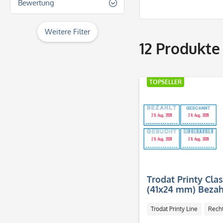
Bewertung
Trodat Professional Line
& mehr
Weitere Filter
& mehr
12
Produkte
& mehr
& mehr
TOPSELLER
Trodat Printy Cla
(41x24 mm) Bezahl
Gescannt o. Eing
(Datumstempe
Trodat Printy Line
Rech