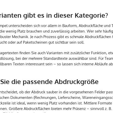
ianten gibt es in dieser Kategorie?
pel unterscheiden sich vor allem in Bauform, Abdruckfläche und T
e wenig Platz brauchen und zuverlässig arbeiten. Wer sehr häufig s
buster Mechanik. Je nach Prozess gibt es schmale Abdruckflächen
ht oder auf Paketscheinen gut sichtbar sein soll.
agertexten finden Sie auch Varianten mit zusätzlicher Funktion, 
ösung, bei der mehrere Standardtexte auswählbar sind. Für Teams
lbaren Texten interessant sein – so lassen sich interne Abläufe a
Sie die passende Abdruckgröße
ntscheidet, ob der Abdruck sauber in die vorgesehenen Felder pass
pischen Dokumenten (Rechnungen, Lieferscheine, Wareneingangssch
kzeile ist ideal, wenn wenig Platz vorhanden ist. Mittlere Formate
einen. Größere Abdruckflächen bieten mehr Präsenz – sinnvoll z.