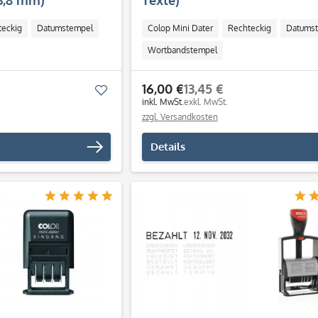
3,8 mm)
Texte)
teckig
Datumstempel
Colop Mini Dater
Rechteckig
Datums
Wortbandstempel
16,00 €
13,45 €
Merken
inkl. MwSt.
exkl. MwSt.
zzgl. Versandkosten
Details