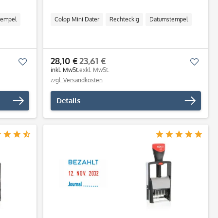
tempel
Colop Mini Dater
Rechteckig
Datumstempel
28,10 €
23,61 €
Merken
Merk
inkl. MwSt.
exkl. MwSt.
zzgl. Versandkosten
Details