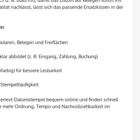
ch (z. B. blau/rot), damit das Datum auf Belegen sofort ins
lität nachlässt, lässt sich das passende Ersatzkissen in der
en:
ularen, Belegen und Freiflächen
 klar abbildet (z. B. Eingang, Zahlung, Buchung)
farbig) für bessere Lesbarkeit
Stempelhäufigkeit
agertext-Datumstempel bequem online und finden schnell
für mehr Ordnung, Tempo und Nachvollziehbarkeit im