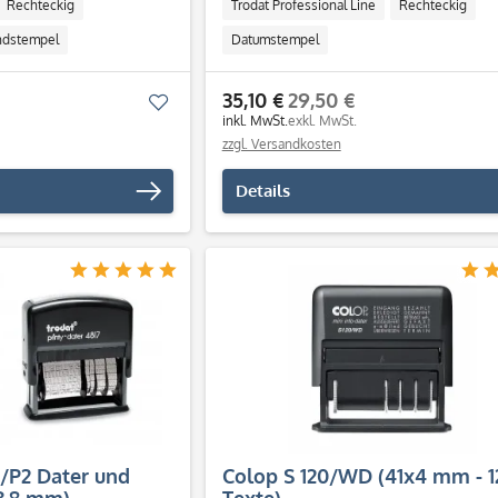
GEBUCHT
Rechteckig
Trodat Professional Line
Rechteckig
ndstempel
Datumstempel
35,10 €
29,50 €
Merken
inkl. MwSt.
exkl. MwSt.
zzgl. Versandkosten
Details
7/P2 Dater und
Colop S 120/WD (41x4 mm - 1