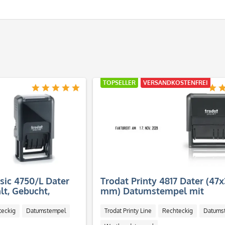
TOPSELLER
VERSANDKOSTENFREI
ssic 4750/L Dater
Trodat Printy 4817 Dater (47x
t, Gebucht,
mm) Datumstempel mit
egangen
Lagertexten
teckig
Datumstempel
Trodat Printy Line
Rechteckig
Datums