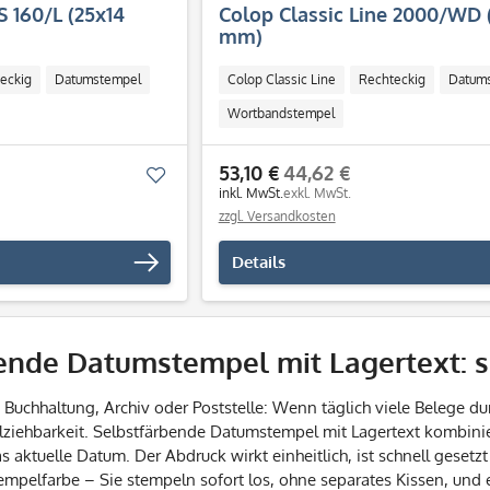
S 160/L (25x14
Colop Classic Line 2000/WD 
mm)
eckig
Datumstempel
Colop Classic Line
Rechteckig
Datum
Wortbandstempel
53,10 €
44,62 €
Merken
inkl. MwSt.
exkl. MwSt.
zzgl. Versandkosten
Details
ende Datumstempel mit Lagertext: 
chhaltung, Archiv oder Poststelle: Wenn täglich viele Belege dur
iehbarkeit. Selbstfärbende Datumstempel mit Lagertext kombiniere
 aktuelle Datum. Der Abdruck wirkt einheitlich, ist schnell geset
Stempelfarbe – Sie stempeln sofort los, ohne separates Kissen, und