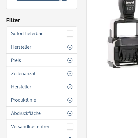
Filter
Sofort lieferbar
Hersteller
Colop
Preis
Trodat
Zeilenanzahl
von
16,00 €
bis
68,40 €
2 Zeilen
Hersteller
Colop
Produktlinie
Trodat
Colop Classic Line
Abdruckfläche
Colop Mini Dater
Rechteckig
Versandkostenfrei
Trodat Printy Line