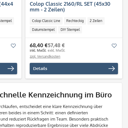
(44x4
Colop Classic 2160/RL SET (45x30
mm - 2 Zeilen)
stempel
Colop Classic Line
Rechteckig
2 Zeilen
Datumstempel
DIY Stempel
68,40 €
57,48 €
Merken
Merk
inkl. MwSt.
exkl. MwSt.
zzgl. Versandkosten
Details
schnelle Kennzeichnung im Büro
chlaufen, entscheidet eine klare Kennzeichnung über
n beides in einem Schritt: einen definierten
zt und reduziert Rückfragen im Team. Besonders praktisch
 erhalten reproduzierbare Ergebnisse über viele Abdrücke