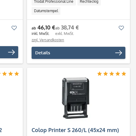
Trodat Professional Line
Rechteckig
Datumstempel
46,10 €
38,74 €
Merken
Merk
ab
ab
inkl. MwSt.
exkl. MwSt.
zzgl. Versandkosten
Details
2
Colop Printer S 260/L (45x24 mm)