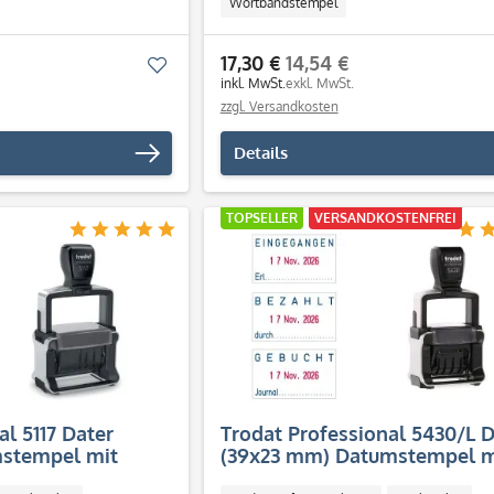
Wortbandstempel
17,30 €
14,54 €
Merken
inkl. MwSt.
exkl. MwSt.
zzgl. Versandkosten
Details
TOPSELLER
VERSANDKOSTENFREI
al 5117 Dater
Trodat Professional 5430/L D
stempel mit
(39x23 mm) Datumstempel m
Texten (EINGEGANGEN / BEZ