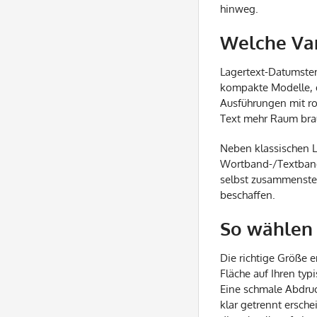
hinweg.
Welche Var
Lagertext-Datumstem
kompakte Modelle, di
Ausführungen mit ro
Text mehr Raum brauc
Neben klassischen L
Wortband-/Textbandl
selbst zusammenstel
beschaffen.
So wählen 
Die richtige Größe e
Fläche auf Ihren ty
Eine schmale Abdruc
klar getrennt ersch