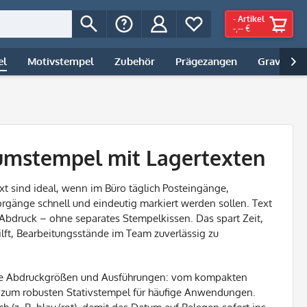
-
Artikel
-,-- €
el
Motivstempel
Zubehör
Prägezangen
Gravur | 

umstempel mit Lagertexten
t sind ideal, wenn im Büro täglich Posteingänge,
rgänge schnell und eindeutig markiert werden sollen. Text
bdruck – ohne separates Stempelkissen. Das spart Zeit,
 hilft, Bearbeitungsstände im Team zuverlässig zu
dene Abdruckgrößen und Ausführungen: vom kompakten
is zum robusten Stativstempel für häufige Anwendungen.