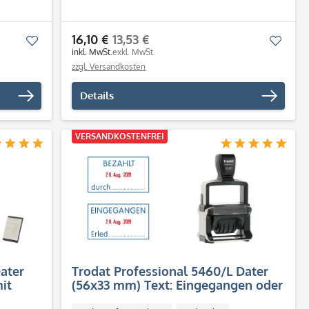
16,10 €
13,53 €
Merken
Merk
inkl. MwSt.
exkl. MwSt.
zzgl. Versandkosten
Details
VERSANDKOSTENFREI
ater
Trodat Professional 5460/L Dater
it
(56x33 mm) Text: Eingegangen oder
AHLT /
Bezahlt