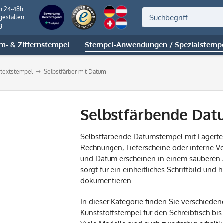
on 24-48h
gestalten
g
m- & Ziffernstempel
Stempel-Anwendungen / Spezialstemp
rtextstempel
Selbstfärber mit Datum
Selbstfärbende Dat
Selbstfärbende Datumstempel mit Lagertex
Rechnungen, Lieferscheine oder interne Vo
und Datum erscheinen in einem sauberen A
sorgt für ein einheitliches Schriftbild und
dokumentieren.
In dieser Kategorie finden Sie verschie
Kunststoffstempel für den Schreibtisch b