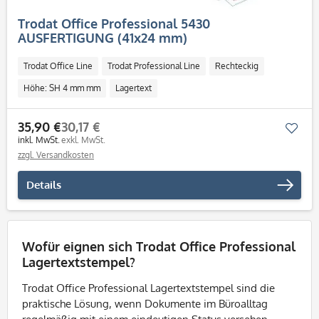
Trodat Office Professional 5430
AUSFERTIGUNG (41x24 mm)
Trodat Office Line
Trodat Professional Line
Rechteckig
Höhe: SH 4 mm mm
Lagertext
35,90 €
30,17 €
Mer
inkl. MwSt.
exkl. MwSt.
zzgl. Versandkosten
Details
Wofür eignen sich Trodat Office Professional
Lagertextstempel?
Trodat Office Professional Lagertextstempel sind die
praktische Lösung, wenn Dokumente im Büroalltag