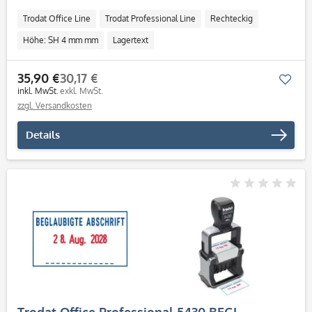
Trodat Office Line
Trodat Professional Line
Rechteckig
Höhe: SH 4 mm mm
Lagertext
35,90 €
30,17 €
Mer
inkl. MwSt.
exkl. MwSt.
zzgl. Versandkosten
Details