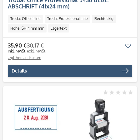
Trodat Office Professional 5430 BEGL.
ABSCHRIFT (41x24 mm)
Trodat Office Line
Trodat Professional Line
Rechteckig
Höhe: SH 4 mm mm
Lagertext
35,90 €
30,17 €
Mer
inkl. MwSt.
exkl. MwSt.
zzgl. Versandkosten
Details