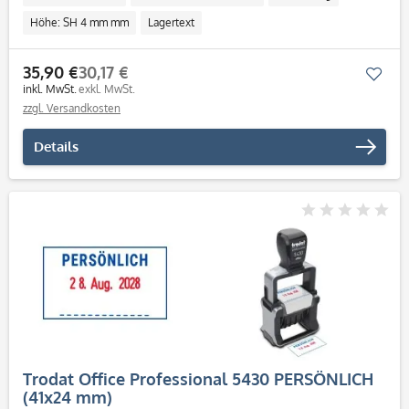
Höhe: SH 4 mm mm
Lagertext
35,90 €
30,17 €
Mer
inkl. MwSt.
exkl. MwSt.
zzgl. Versandkosten
Details
Trodat Office Professional 5430 PERSÖNLICH
(41x24 mm)