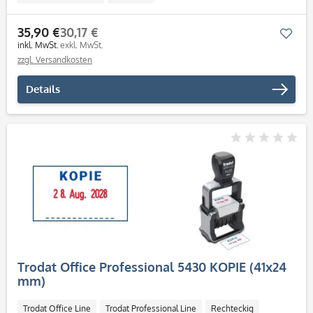
35,90 €
30,17 €
Mer
inkl. MwSt.
exkl. MwSt.
zzgl. Versandkosten
Details
Trodat Office Professional 5430 KOPIE (41x24
mm)
Trodat Office Line
Trodat Professional Line
Rechteckig