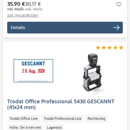
35,90 €
30,17 €
Mer
inkl. MwSt.
exkl. MwSt.
zzgl. Versandkosten
Details
Trodat Office Professional 5430 GESCANNT
(41x24 mm)
Trodat Office Line
Trodat Professional Line
Rechteckig
Höhe: SH 4 mm mm
Lagertext