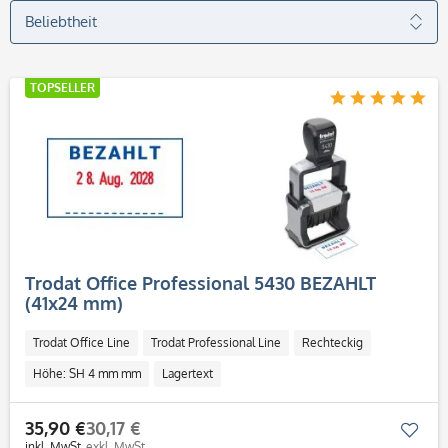
TOPSELLER
Trodat Office Professional 5430 BEZAHLT
(41x24 mm)
Trodat Office Line
Trodat Professional Line
Rechteckig
Höhe: SH 4 mm mm
Lagertext
35,90 €
30,17 €
Mer
inkl. MwSt.
exkl. MwSt.