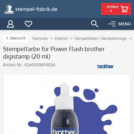
-
Artikel
-,-- €
MENÜ
Übersicht
Startseite
Zubehör
Stempelfarben I Stempelreiniger
Stempelfarbe für Power Flash brother
digistamp (20 ml)
Artikel-Nr.:
4260430694026