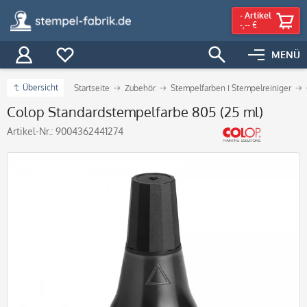
-
Artikel
-,-- €
MENÜ
Übersicht
Startseite
Zubehör
Stempelfarben I Stempelreiniger
Colop Standardstempelfarbe 805 (25 ml)
Artikel-Nr.:
9004362441274