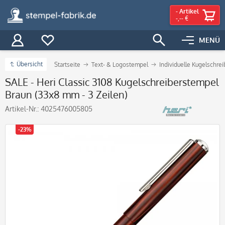
-
Artikel
-,-- €
MENÜ
Übersicht
Startseite
Text- & Logostempel
Individuelle Kugelschre
SALE - Heri Classic 3108 Kugelschreiberstempel
Braun (33x8 mm - 3 Zeilen)
Artikel-Nr.:
4025476005805
-23%