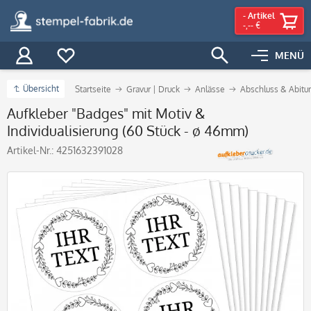
-
Artikel
-,-- €
MENÜ
Übersicht
Startseite
Gravur | Druck
Anlässe
Abschluss & Abitur
Aufkleber "Badges" mit Motiv &
Individualisierung (60 Stück - ø 46mm)
Artikel-Nr.:
4251632391028