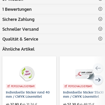
1 Bewertungen
Sichere Zahlung
Schneller Versand
Qualität & Service
Ähnliche Artikel
PERSONALISIERBAR
PERSONALISIERBAR
Individuelle Sticker rund 40
Individuelle Sticker 55x30
mm / CMYK Lösemittel
mm / CMYK Lösemittel
Digitaldruck
Digitaldruck
37,80 €
31,76 €
57,30 €
48,15 €
ab
ab
ab
ab