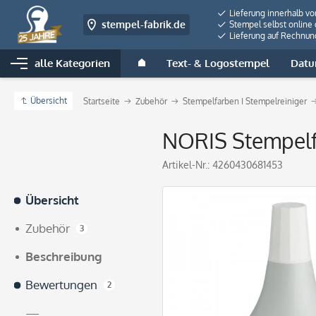
Lieferung innerhalb v
stempel-fabrik.de
Stempel selbst online 
Lieferung auf Rechnun
alle Kategorien
Text- & Logostempel
Datu
Übersicht
Startseite
Zubehör
Stempelfarben I Stempelreiniger
NORIS Stempelf
Artikel-Nr.:
4260430681453
Übersicht
Zubehör
3
Beschreibung
Bewertungen
2
—