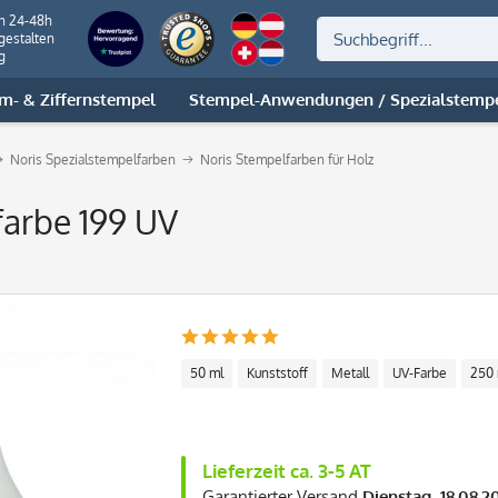
on 24-48h
gestalten
g
m- & Ziffernstempel
Stempel-Anwendungen / Spezialstemp
Noris Spezialstempelfarben
Noris Stempelfarben für Holz
arbe 199 UV
50 ml
Kunststoff
Metall
UV-Farbe
250 
Lieferzeit ca. 3-5 AT
Garantierter Versand
Dienstag, 18.08.2