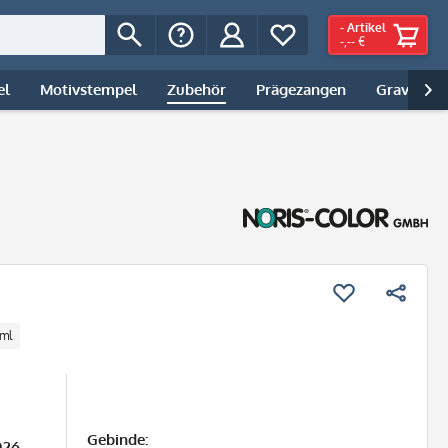
-
Artikel
-,-- €
el
Motivstempel
Zubehör
Prägezangen
Gravur | 

ml
Gebinde:
026