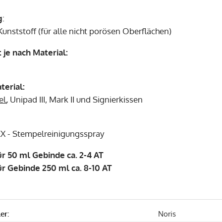
g
:
unststoff (für alle nicht porösen Oberflächen)
 je nach Material:
erial:
el
,
Unipad III, Mark II und Signierkissen
X - Stempelreinigungsspray
für 50 ml Gebinde ca. 2-4 AT
für Gebinde 250 ml ca. 8-10 AT
er:
Noris