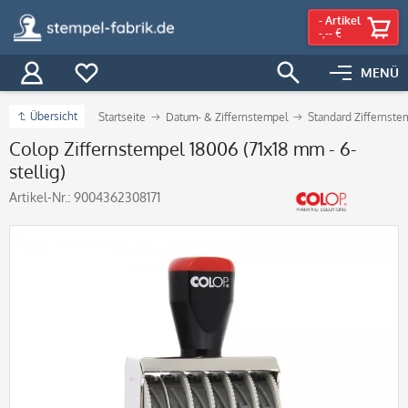
-
Artikel
-,-- €
MENÜ
Übersicht
Startseite
Datum- & Ziffernstempel
Standard Ziffernste
Colop Ziffernstempel 18006 (71x18 mm - 6-
stellig)
Artikel-Nr.:
9004362308171