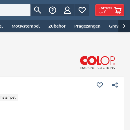
-
Artikel
-,-- €
el
Motivstempel
Zubehör
Prägezangen
Gravur | 

ernstempel