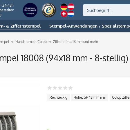
on 24-48h
gestalten
g
m- & Ziffernstempel
Stempel-Anwendungen / Spezialstemp
tempel
Handstempel Colop
Ziffernhöhe 18 mm und mehr
mpel 18008 (94x18 mm - 8-stellig)
Rechteckig
Höhe: SH 18 mm mm
Colop Ziff