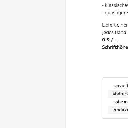
- klassisch
- günstiger
Liefert eine
Jedes Band 
0-9 / - .
Schrifthöh
Herstell
Abdruck
Höhe in
Produkt