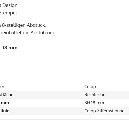
es Design
 Stempel
n 8-stelligen Abdruck.
beinhaltet die Ausführung
e: 18 mm
er:
Colop
fläche:
Rechteckig
 mm :
SH 18 mm
linie:
Colop Ziffernstempel