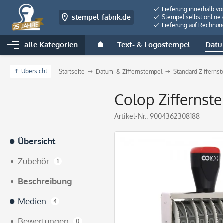
Lieferung innerhalb v
stempel-fabrik.de
Stempel selbst online 
Lieferung auf Rechnun
alle Kategorien
Text- & Logostempel
Datu
Übersicht
Startseite
Datum- & Ziffernstempel
Standard Zifferns
Colop Ziffernste
Artikel-Nr.:
9004362308188
Übersicht
Zubehör
1
Beschreibung
Medien
4
Bewertungen
0