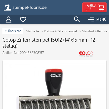
-
Artikel
-,-- €
MENÜ
Übersicht
Startseite
Datum- & Ziffernstempel
Standard Ziffernste
Colop Ziffernstempel 15012 (141x15 mm - 12-
stellig)
Artikel-Nr.:
9004362308157