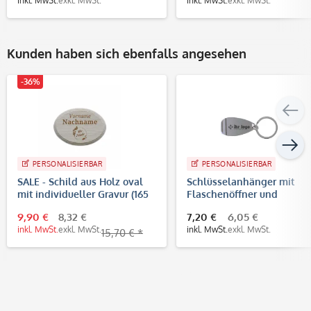
inkl. MwSt.
exkl. MwSt.
inkl. MwSt.
exkl. MwSt.
Kunden haben sich ebenfalls angesehen
-36%
PERSONALISIERBAR
PERSONALISIERBAR
SALE - Schild aus Holz oval
Schlüsselanhänger mit
mit individueller Gravur (165
Flaschenöffner und
x 120 mm)
individueller Lasergravur
9,90 €
8,32 €
7,20 €
6,05 €
inkl. MwSt.
exkl. MwSt.
inkl. MwSt.
exkl. MwSt.
15,70 € *