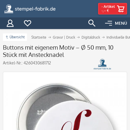
-
Artikel
-,-- €
MENÜ
Übersicht
Startseite
Gravur | Druck
Digitaldruck
Individuelle B
Buttons mit eigenem Motiv – Ø 50 mm, 10
Stück mit Anstecknadel
Artikel-Nr.:
4260430681712