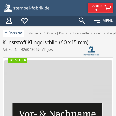
-
Artikel
-,-- €
MENÜ
Übersicht
Startseite
Gravur | Druck
Individuelle Schilder
Klinge
Kunststoff Klingelschild (60 x 15 mm)
Artikel-Nr.:
4260430694712_sw
TOPSELLER