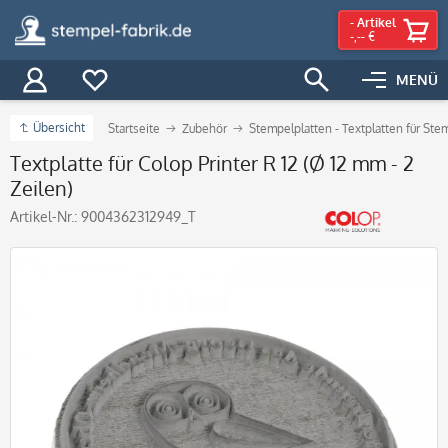
-
Artikel
-,-- €
MENÜ
Übersicht
Startseite
Zubehör
Stempelplatten - Textplatten für Ste
Textplatte für Colop Printer R 12 (Ø 12 mm - 2
Zeilen)
Artikel-Nr.:
9004362312949_T