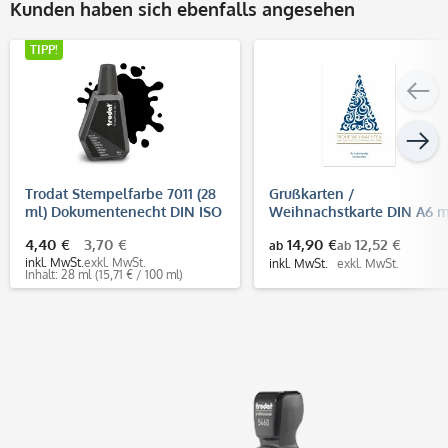
Kunden haben sich ebenfalls angesehen
TIPP!
Trodat Stempelfarbe 7011 (28
Grußkarten /
ml) Dokumentenecht DIN ISO
Weihnachstkarte DIN A6 m
11798
Umschlag - Weihnachtsmo
4,40 €
3,70 €
14,90 €
12,52 €
ab
ab
personalisiert mit Logo od
inkl. MwSt.
exkl. MwSt.
inkl. MwSt.
exkl. MwSt.
Name
Inhalt: 28 ml
(15,71 € / 100 ml)