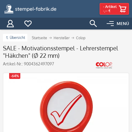
-
Artikel
-,-- €
MENÜ
Übersicht
Startseite
Hersteller
Colop
SALE - Motivationsstempel - Lehrerstempel
"Häkchen" (Ø 22 mm)
Artikel-Nr.:
9004362497097
-64%