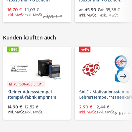
16,70 €
14,03 €
65,90 €
55,38 €
ab
ab
inkl. MwSt.
exkl. MwSt.
inkl. MwSt.
exkl. MwSt.
20,90 € *
Kunden kauften auch
TIPP!
-64%
PERSONALISIERBAR
Kleiner Adressstempel
SALE - Motivationsstempel
stempel-fabrik Imprint 11
Lehrerstempel "Marienkäfe
(37x14 mm - 4 Zeilen)
(Ø 22 mm)
14,90 €
12,52 €
2,90 €
2,44 €
inkl. MwSt.
exkl. MwSt.
inkl. MwSt.
exkl. MwSt.
8,10 € *