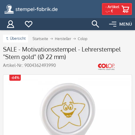
-
Artikel
-,-- €
MENÜ
Übersicht
Startseite
Hersteller
Colop
SALE - Motivationsstempel - Lehrerstempel
"Stern gold" (Ø 22 mm)
Artikel-Nr.:
9004362493990
-64%