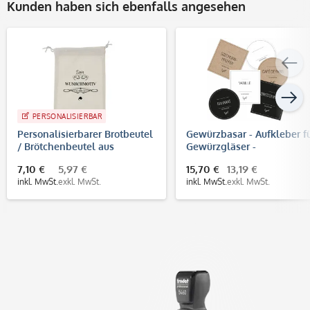
Kunden haben sich ebenfalls angesehen
PERSONALISIERBAR
Personalisierbarer Brotbeutel
Gewürzbasar - Aufkleber f
/ Brötchenbeutel aus
Gewürzgläser -
Baumwolle
Gewürzetiketten (Set mit 1
7,10 €
5,97 €
15,70 €
13,19 €
Aufklebern)
inkl. MwSt.
exkl. MwSt.
inkl. MwSt.
exkl. MwSt.