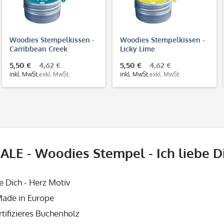
Woodies Stempelkissen -
Woodies Stempelkissen -
Carribbean Creek
Licky Lime
5,50 €
4,62 €
5,50 €
4,62 €
inkl. MwSt.
exkl. MwSt.
inkl. MwSt.
exkl. MwSt.
ALE - Woodies Stempel - Ich liebe 
be Dich - Herz Motiv
ade in Europe
tifizieres Buchenholz