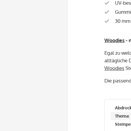
UV-bes
Gummip
30 mm 
Woodies
- 
Egal zu wel
alltägliche 
Woodies
St
Die passen
Abdruck
Thema:
Stempel