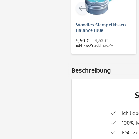
Woodies Stempelkissen -
Balance Blue
5,50 €
4,62 €
inkl. MwSt.
exkl. MwSt.
Beschreibung
S
Ich lie
100% M
FSC-zer