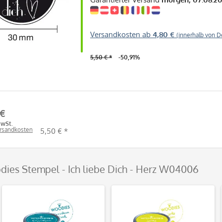
Versandkosten ab
4,80 €
(innerhalb von D
5,50 € *
-50,91%
 €
MwSt.
ersandkosten
5,50 € *
dies Stempel - Ich liebe Dich - Herz W04006