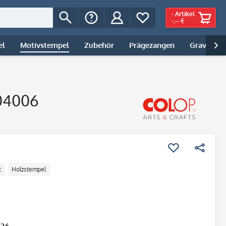
-
Artikel
-,-- €
el
Motivstempel
Zubehör
Prägezangen
Gravur | 

W04006
t
Holzstempel
026