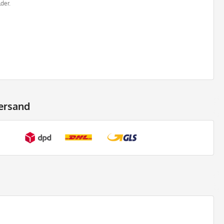
der.
ersand