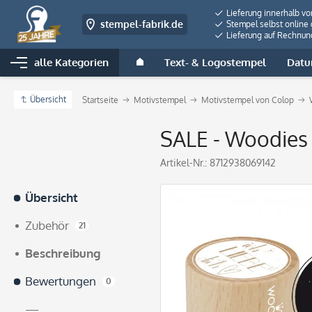
Lieferung innerhalb v
stempel-fabrik.de
Stempel selbst online 
Lieferung auf Rechnun
alle Kategorien
Text- & Logostempel
Datu
Übersicht
Startseite
Motivstempel
Motivstempel von Colop
SALE - Woodies 
Artikel-Nr.:
8712938069142
Übersicht
Zubehör
21
Beschreibung
Bewertungen
0
—