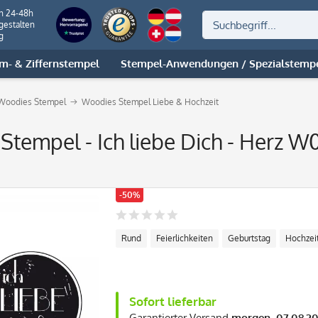
on 24-48h
gestalten
g
m- & Ziffernstempel
Stempel-Anwendungen / Spezialstemp
Woodies Stempel
Woodies Stempel Liebe & Hochzeit
Stempel - Ich liebe Dich - Herz 
-50%
Rund
Feierlichkeiten
Geburtstag
Hochzei
Sofort lieferbar
Garantierter Versand
morgen, 07.08.2