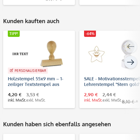
Kunden kauften auch
TIPP!
-64%
PERSONALISIERBAR
Holzstempel 55x9 mm – 1-
SALE - Motivationsstempel
zeiliger Textstempel aus
Lehrerstempel "Stern gold
Buchenholz
22 mm)
4,20 €
3,53 €
2,90 €
2,44 €
inkl. MwSt.
exkl. MwSt.
inkl. MwSt.
exkl. MwSt.
8,10 € *
Kunden haben sich ebenfalls angesehen