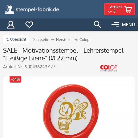
-
Artikel
-,-- €
MENÜ
Übersicht
Startseite
Hersteller
Colop
SALE - Motivationsstempel - Lehrerstempel
"Fleißige Biene" (Ø 22 mm)
Artikel-Nr.:
9004362497127
-64%