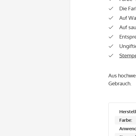
Die Far
Auf Wa
Auf sa
Entspr
Ungifti
Stempe
Aus hochwer
Gebrauch.
Herstell
Farbe:
Anwend