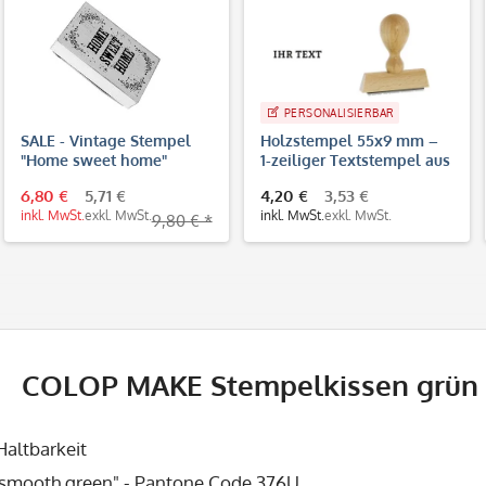
PERSONALISIERBAR
SALE - Vintage Stempel
Holzstempel 55x9 mm –
"Home sweet home"
1-zeiliger Textstempel aus
Buchenholz
6,80 €
5,71 €
4,20 €
3,53 €
inkl. MwSt.
exkl. MwSt.
inkl. MwSt.
exkl. MwSt.
9,80 € *
COLOP MAKE Stempelkissen grün 
Haltbarkeit
"smooth green" - Pantone Code
376U