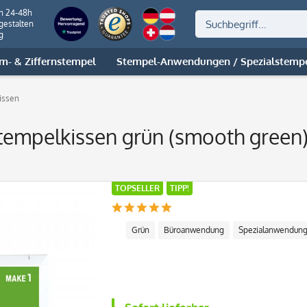
on 24-48h
gestalten
g
m- & Ziffernstempel
Stempel-Anwendungen / Spezialstemp
issen
mpelkissen grün (smooth green
TOPSELLER
TIPP!
Grün
Büroanwendung
Spezialanwendun