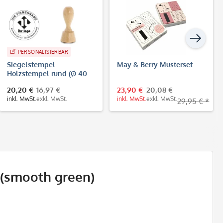
PERSONALISIERBAR
Siegelstempel
May & Berry Musterset
Holzstempel rund (Ø 40
mm - 8 Zeilen)
20,20 €
16,97 €
23,90 €
20,08 €
inkl. MwSt.
exkl. MwSt.
inkl. MwSt.
exkl. MwSt.
29,95 € *
(smooth green)