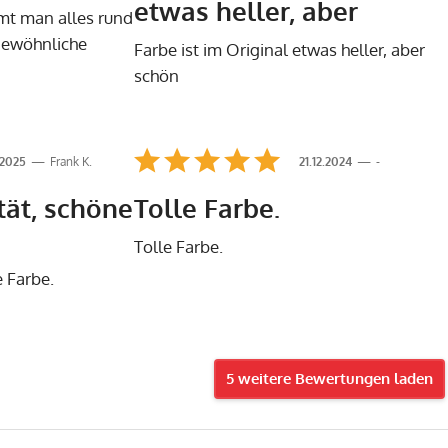
etwas heller, aber
mt man alles rund
gewöhnliche
Farbe ist im Original etwas heller, aber
schön
.2025
Frank K.
21.12.2024
-
tät, schöne
Tolle Farbe.
Tolle Farbe.
e Farbe.
5 weitere Bewertungen laden