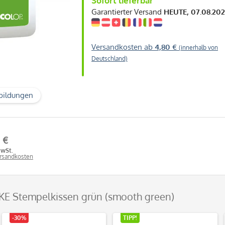
Sofort lieferbar
Garantierter Versand
HEUTE, 07.08.20
Versandkosten ab
4,80 €
(innerhalb von
Deutschland)
bildungen
 €
MwSt.
ersandkosten
E Stempelkissen grün (smooth green)
-30%
TIPP!