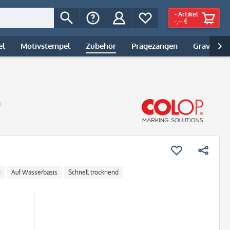
-
Artikel
-,-- €
el
Motivstempel
Zubehör
Prägezangen
Gravur | 

)
g
Auf Wasserbasis
Schnell trocknend