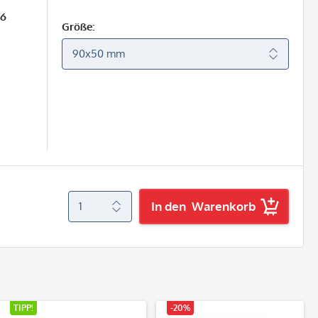
26
Größe:
In den
Warenkorb
TIPP!
-20%