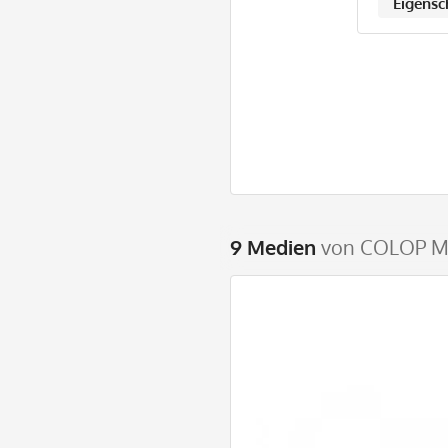
Eigensc
9 Medien
von COLOP MA