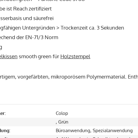
be ist Reach zertifiziert
sserbasis und säurefrei
ugfähigen Untergründen > Trockenzeit ca. 3 Sekunden
echend der EN-71/3 Norm
g
lkissen
smooth green für
Holzstempel
tigem, vorgefärbten, mikroporösem Polymermaterial. Ent
er:
Colop
, Grün
ung:
Büroanwendung, Spezialanwendung