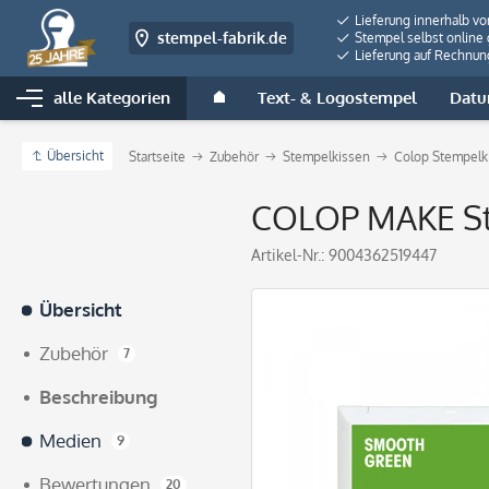
Lieferung innerhalb v
stempel-fabrik.de
Stempel selbst online 
Lieferung auf Rechnun
alle Kategorien
Text- & Logostempel
Datu
Übersicht
Startseite
Zubehör
Stempelkissen
Colop Stempelk
COLOP MAKE Ste
Artikel-Nr.:
9004362519447
Übersicht
Zubehör
7
Beschreibung
Medien
9
Bewertungen
20