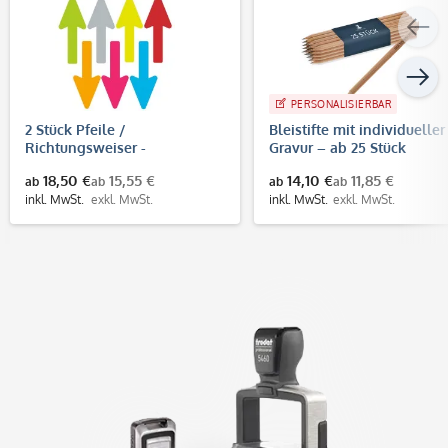
PERSONALISIERBAR
2 Stück Pfeile /
Bleistifte mit individueller
Richtungsweiser -
Gravur – ab 25 Stück
Fußbodenaufkleber
18,50 €
15,55 €
14,10 €
11,85 €
ab
ab
ab
ab
(Pfeilgröße 400x160 mm)
inkl. MwSt.
exkl. MwSt.
inkl. MwSt.
exkl. MwSt.