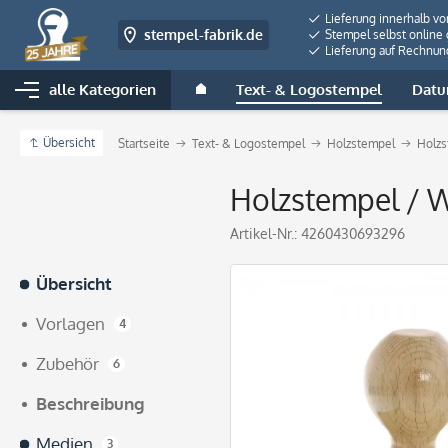
Lieferung innerhalb v
stempel-fabrik.de
Stempel selbst online 
Lieferung auf Rechnun
alle Kategorien
Text- & Logostempel
Datu
Übersicht
Startseite
Text- & Logostempel
Holzstempel
Holzs
Holzstempel / W
Artikel-Nr.:
4260430693296
Übersicht
Vorlagen
4
Zubehör
6
Beschreibung
Medien
3