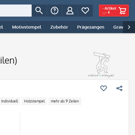
-
Artikel
-,-- €
el
Motivstempel
Zubehör
Prägezangen
Gravur | 

ilen)
Individuell
Holzstempel
mehr als 9 Zeilen