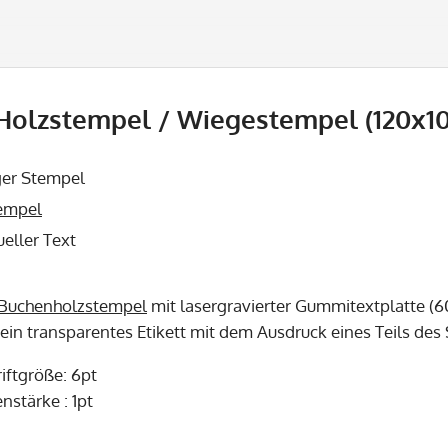
Holzstempel / Wiegestempel (120x10
ger Stempel
empel
ueller Text
Buchenholzstempel
mit lasergravierter Gummitextplatte (6
 ein transparentes Etikett mit dem Ausdruck eines Teils de
iftgröße: 6pt
nstärke : 1pt