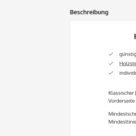
Beschreibung
günsti
Holzst
individ
Klassischer
Vorderseite
Mindestschr
Mindestlinie