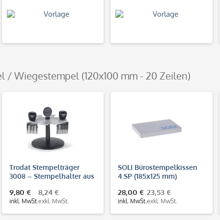
l / Wiegestempel (120x100 mm - 20 Zeilen)
Trodat Stempelträger
SOLI Bürostempelkissen
3008 – Stempelhalter aus
4.SP (185x125 mm)
Kunststoff für 8
9,80 €
8,24 €
28,00 €
23,53 €
Handstempel
inkl. MwSt.
exkl. MwSt.
inkl. MwSt.
exkl. MwSt.