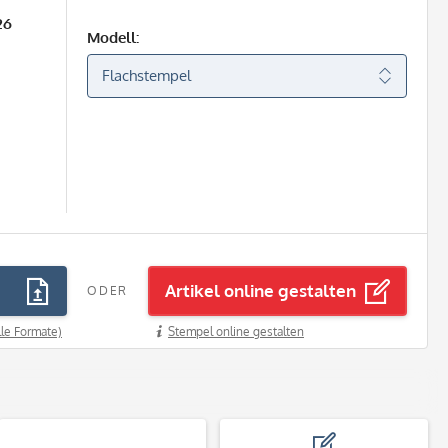
26
Modell:
Artikel online gestalten
ODER
lle Formate)
Stempel online gestalten