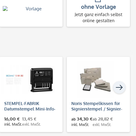
ohne Vorlage
Jetzt ganz einfach selbst
online gestalten
STEMPEL-FABRIK
Noris Stempelkissen für
Datumstempel Mini-Info-
Signierstempel / Signier-
Dater-SF S120/WD
Stempelkissen mit
16,00 €
13,45 €
34,30 €
28,82 €
ab
ab
Metallgehäuse
inkl. MwSt.
exkl. MwSt.
inkl. MwSt.
exkl. MwSt.