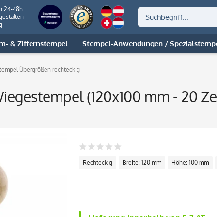
on 24-48h
gestalten
g
m- & Ziffernstempel
Stempel-Anwendungen / Spezialstemp
tempel Übergrößen rechteckig
iegestempel (120x100 mm - 20 Ze
Rechteckig
Breite: 120 mm
Höhe: 100 mm