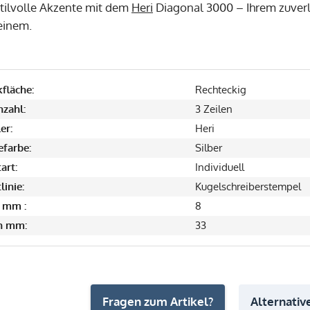
stilvolle Akzente mit dem
Heri
Diagonal 3000 – Ihrem zuverlä
einem.
fläche:
Rechteckig
nzahl:
3 Zeilen
er:
Heri
farbe:
Silber
art:
Individuell
linie:
Kugelschreiberstempel
 mm :
8
in mm:
33
Fragen zum Artikel?
Alternative