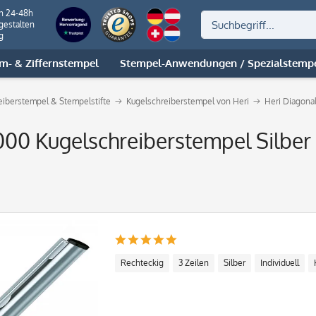
on 24-48h
gestalten
g
m- & Ziffernstempel
Stempel-Anwendungen / Spezialstemp
reiberstempel & Stempelstifte
Kugelschreiberstempel von Heri
Heri Diagona
000 Kugelschreiberstempel Silber
Rechteckig
3 Zeilen
Silber
Individuell