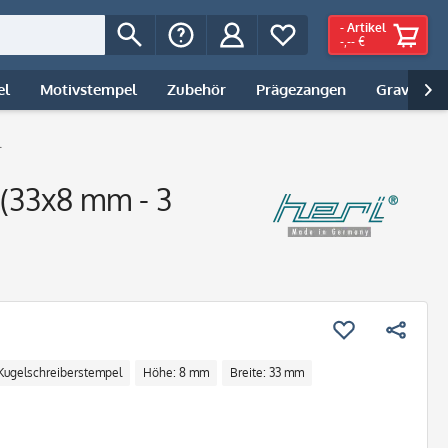
-
Artikel
-,-- €
el
Motivstempel
Zubehör
Prägezangen
Gravur | 

l
 (33x8 mm - 3
Kugelschreiberstempel
Höhe: 8 mm
Breite: 33 mm