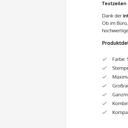
Textzeilen
Dank der
in
Ob im Büro,
hochwertig
Produktdet
Farbe: 
Stempe
Maxima
Großra
Ganzme
Kombin
Kompak