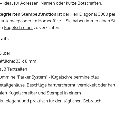
– ideal für Adressen, Namen oder kurze Botschaften.
tegrierten Stempelfunktion
ist der
Heri
Diagonal 3000 perf
 unterwegs oder im Homeoffice – Sie haben immer einen Ste
en
Kugelschreiber
zu verzichten.
ails:
Silber
lfläche: 33 x 8 mm
l 3 Textzeilen
ummine "Parker System" - Kugelschreibermine blau
tallgehäuse, Beschläge hartverchromt, vernickelt oder har
iert
Kugelschreiber
und Stempel in einem
t, elegant und praktisch für den täglichen Gebrauch