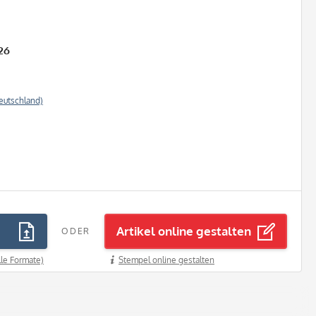
26
eutschland)
Artikel online gestalten
ODER
lle Formate)
Stempel online gestalten