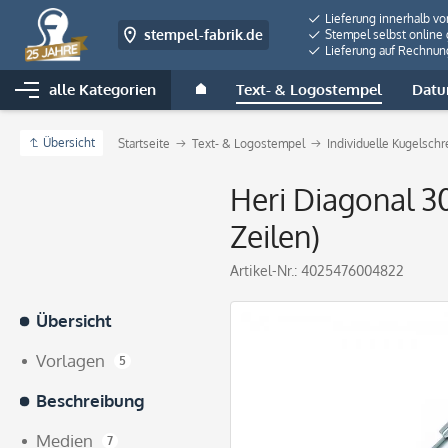
Lieferung innerhalb v
stempel-fabrik.de
Stempel selbst online 
Lieferung auf Rechnun
alle Kategorien
Text- & Logostempel
Datu
Übersicht
Startseite
Text- & Logostempel
Individuelle Kugelsch
Heri Diagonal 3
Zeilen)
Artikel-Nr.:
4025476004822
Übersicht
Vorlagen
5
Beschreibung
Medien
7