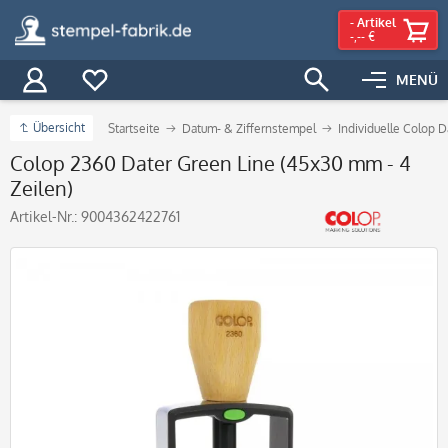
-
Artikel
-,-- €
MENÜ
Übersicht
Startseite
Datum- & Ziffernstempel
Individuelle Colop 
Colop 2360 Dater Green Line (45x30 mm - 4
Zeilen)
Artikel-Nr.:
9004362422761