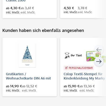
Classic 2300
4,30 €
3,61 €
4,50 €
3,78 €
ab
ab
inkl. MwSt.
exkl. MwSt.
inkl. MwSt.
exkl. MwSt.
Kunden haben sich ebenfalls angesehen
PERSONALISIERBAR
Grußkarten /
Colop Textil-Stempel für
Weihnachstkarte DIN A6 mit
Kinderkleidung My Marky 
Umschlag - Weihnachtsmotiv
Zeilen - 38 x 14 mm)
14,90 €
12,52 €
15,90 €
13,36 €
ab
ab
ab
ab
personalisiert mit Logo oder
inkl. MwSt.
exkl. MwSt.
inkl. MwSt.
exkl. MwSt.
Name