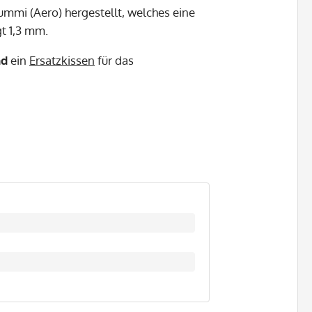
mmi (Aero) hergestellt, welches eine
gt 1,3 mm.
nd
ein
Ersatzkissen
für das