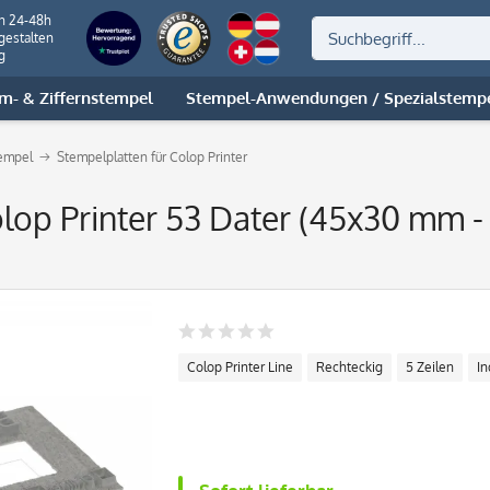
on 24-48h
gestalten
g
m- & Ziffernstempel
Stempel-Anwendungen / Spezialstemp
tempel
Stempelplatten für Colop Printer
olop Printer 53 Dater (45x30 mm - 
Colop Printer Line
Rechteckig
5 Zeilen
In