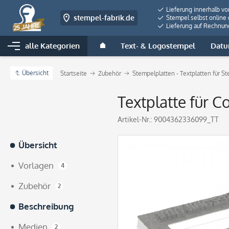
Lieferung innerhalb v
stempel-fabrik.de
Stempel selbst online 
Lieferung auf Rechnun
alle Kategorien
Text- & Logostempel
Datu
Übersicht
Startseite
Zubehör
Stempelplatten - Textplatten für S
Textplatte für C
Artikel-Nr.:
9004362336099_TT
Übersicht
Vorlagen
4
Zubehör
2
Beschreibung
Medien
2