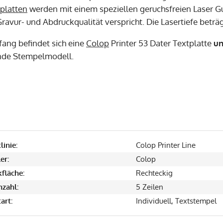
platten
werden mit einem speziellen geruchsfreien Laser Gu
ravur- und Abdruckqualität verspricht. Die Lasertiefe beträ
fang befindet sich eine
Colop
Printer 53 Dater Textplatte
u
nde Stempelmodell.
linie:
Colop Printer Line
er:
Colop
fläche:
Rechteckig
nzahl:
5 Zeilen
art:
Individuell, Textstempel