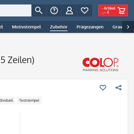
-
Artikel
-,-- €
el
Motivstempel
Zubehör
Prägezangen
Gravur | 

5 Zeilen)
dividuell
Textstempel