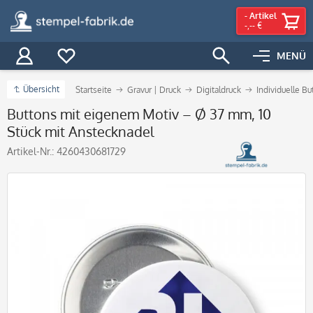
-
Artikel
-,-- €
MENÜ
Übersicht
Startseite
Gravur | Druck
Digitaldruck
Individuelle B
Buttons mit eigenem Motiv – Ø 37 mm, 10
Stück mit Anstecknadel
Artikel-Nr.:
4260430681729