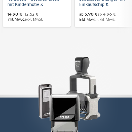
mit Kindermotiv &
Einkaufschip &
individuellem Text
Flaschenöffner (Gravurma
14,90 €
12,52 €
5,90 €
4,96 €
ab
ab
40x15 mm)
inkl. MwSt.
exkl. MwSt.
inkl. MwSt.
exkl. MwSt.